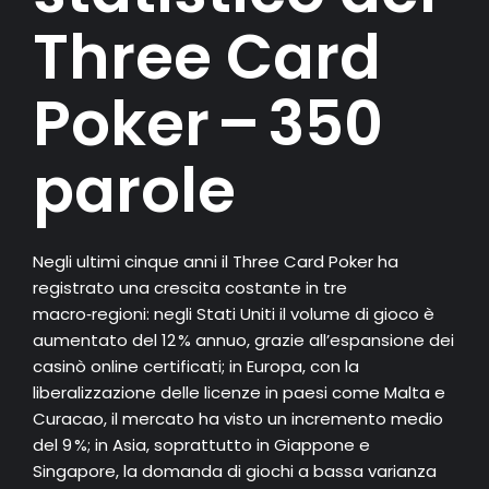
Three Card
Poker – 350
parole
Negli ultimi cinque anni il Three Card Poker ha
registrato una crescita costante in tre
macro‑regioni: negli Stati Uniti il volume di gioco è
aumentato del 12 % annuo, grazie all’espansione dei
casinò online certificati; in Europa, con la
liberalizzazione delle licenze in paesi come Malta e
Curacao, il mercato ha visto un incremento medio
del 9 %; in Asia, soprattutto in Giappone e
Singapore, la domanda di giochi a bassa varianza