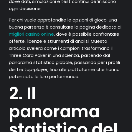
dove dati, simulazioni e test continui definiscono
ogni decisione.
Per chi vuole approfondire le opzioni di gioco, una
buona partenza è consultare la pagina dedicata ai
migliori casinò online
, dove è possibile confrontare
offerte, licenze e strumenti di analisi. Questo
articolo svelerà come i campioni trasformano il
Three Card Poker in una scienza, partendo dal
panorama statistico globale, passando per i profili
dei tre top‑player, fino alle piattaforme che hanno
potenziato le loro performance.
2. Il
panorama
statistico del