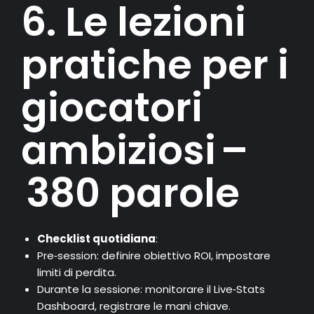
6. Le lezioni
pratiche per i
giocatori
ambiziosi –
380 parole
Checklist quotidiana
:
Pre‑session: definire obiettivo ROI, impostare
limiti di perdita.
Durante la sessione: monitorare il Live‑Stats
Dashboard, registrare le mani chiave.