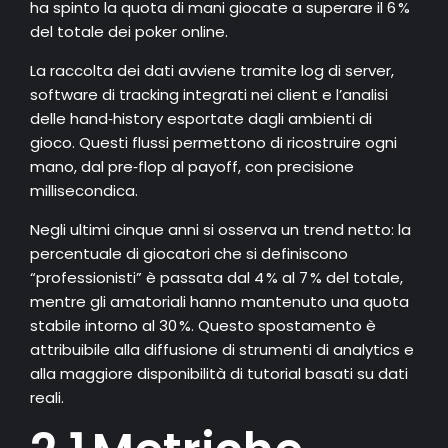
ha spinto la quota di mani giocate a superare il 6 %
del totale dei poker online.
La raccolta dei dati avviene tramite log di server,
software di tracking integrati nei client e l’analisi
delle hand‑history esportate dagli ambienti di
gioco. Questi flussi permettono di ricostruire ogni
mano, dal pre‑flop al payoff, con precisione
millisecondica.
Negli ultimi cinque anni si osserva un trend netto: la
percentuale di giocatori che si definiscono
“professionisti” è passata dal 4 % al 7 % del totale,
mentre gli amatoriali hanno mantenuto una quota
stabile intorno al 30 %. Questo spostamento è
attribuibile alla diffusione di strumenti di analytics e
alla maggiore disponibilità di tutorial basati su dati
reali.