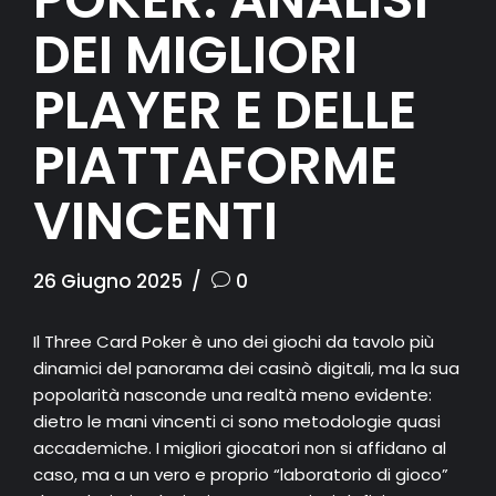
DEI MIGLIORI
PLAYER E DELLE
PIATTAFORME
VINCENTI
26 Giugno 2025
0
Il Three Card Poker è uno dei giochi da tavolo più
dinamici del panorama dei casinò digitali, ma la sua
popolarità nasconde una realtà meno evidente:
dietro le mani vincenti ci sono metodologie quasi
accademiche. I migliori giocatori non si affidano al
caso, ma a un vero e proprio “laboratorio di gioco”