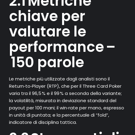
2.1 Metriche
chiave per
valutare le
performance –
150 parole
Le metriche più utilizzate dagli analisti sono il
Return‑to‑Player (RTP), che per il Three Card Poker
varia tra il 96,5 % e il 99 % a seconda della variante;
la volatilità, misurata in deviazione standard del
payout per 100 mani; il win‑rate per mano, espresso
in unità di puntata; e la percentuale di “fold”,
indicatore di disciplina tattica.