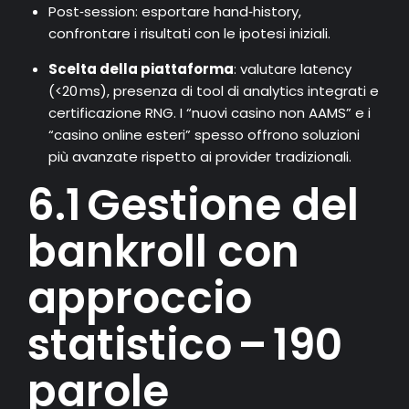
Post‑session: esportare hand‑history,
confrontare i risultati con le ipotesi iniziali.
Scelta della piattaforma
: valutare latency
(<20 ms), presenza di tool di analytics integrati e
certificazione RNG. I “nuovi casino non AAMS” e i
“casino online esteri” spesso offrono soluzioni
più avanzate rispetto ai provider tradizionali.
6.1 Gestione del
bankroll con
approccio
statistico – 190
parole