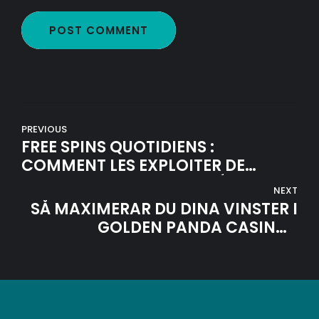
POST COMMENT
PREVIOUS
FREE SPINS QUOTIDIENS :
COMMENT LES EXPLOITER DE
FAÇON RESPONSABLE ET ÉTHIQUE
NEXT
SÅ MAXIMERAR DU DINA VINSTER I
GOLDEN PANDA CASINOS
ROMANTISKA TURNERINGAR