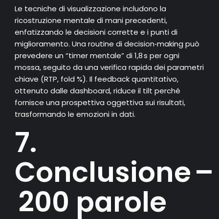
Le tecniche di visualizzazione includono la
ricostruzione mentale di mani precedenti,
enfatizzando le decisioni corrette e i punti di
miglioramento. Una routine di decision‑making può
prevedere un “timer mentale” di 1,8 s per ogni
mossa, seguito da una verifica rapida dei parametri
chiave (RTP, fold %). Il feedback quantitativo,
ottenuto dalle dashboard, riduce il tilt perché
fornisce una prospettiva oggettiva sui risultati,
trasformando le emozioni in dati.
7.
Conclusione –
200 parole