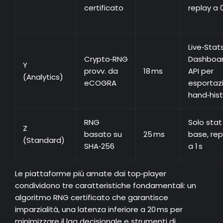
certificato
replay a 0
Live‑Stat
Crypto‑RNG
Dashboar
Y
provv. da
18 ms
API per
(Analytics)
eCOGRA
esportaz
hand‑hist
RNG
Solo stat
Z
basato su
25 ms
base, rep
(Standard)
SHA‑256
a 1 s
Le piattaforme più amate dai top‑player
condividono tre caratteristiche fondamentali: un
algoritmo RNG certificato che garantisce
imparzialità, una latenza inferiore a 20 ms per
minimizzare il lag decisionale e strumenti di