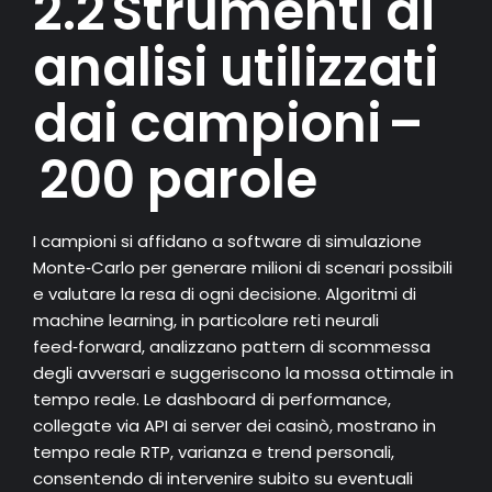
2.2 Strumenti di
analisi utilizzati
dai campioni –
200 parole
I campioni si affidano a software di simulazione
Monte‑Carlo per generare milioni di scenari possibili
e valutare la resa di ogni decisione. Algoritmi di
machine learning, in particolare reti neurali
feed‑forward, analizzano pattern di scommessa
degli avversari e suggeriscono la mossa ottimale in
tempo reale. Le dashboard di performance,
collegate via API ai server dei casinò, mostrano in
tempo reale RTP, varianza e trend personali,
consentendo di intervenire subito su eventuali