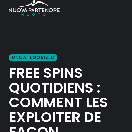
UNCATEGORIZED
FREE SPINS
QUOTIDIENS :
COMMENT LES
EXPLOITER DE
FAÇON