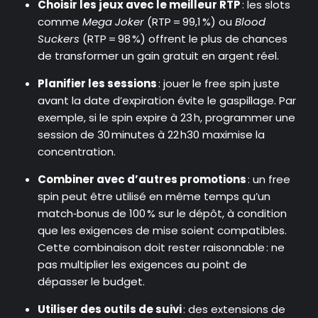
Choisir les jeux avec le meilleur RTP
: les slots
comme
Mega Joker
(RTP = 99,1 %) ou
Blood
Suckers
(RTP = 98 %) offrent le plus de chances
de transformer un gain gratuit en argent réel.
Planifier les sessions
: jouer le free spin juste
avant la date d’expiration évite le gaspillage. Par
exemple, si le spin expire à 23 h, programmer une
session de 30 minutes à 22 h30 maximise la
concentration.
Combiner avec d’autres promotions
: un free
spin peut être utilisé en même temps qu’un
match‑bonus de 100 % sur le dépôt, à condition
que les exigences de mise soient compatibles.
Cette combinaison doit rester raisonnable : ne
pas multiplier les exigences au point de
dépasser le budget.
Utiliser des outils de suivi
: des extensions de