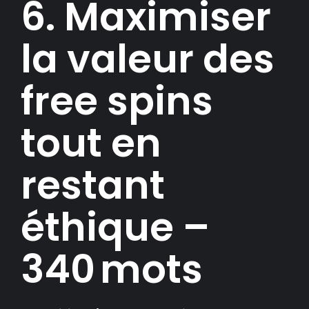
6. Maximiser
la valeur des
free spins
tout en
restant
éthique –
340 mots