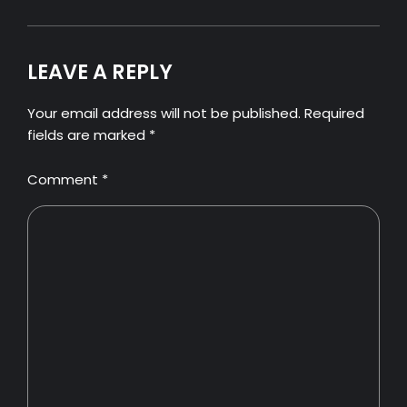
LEAVE A REPLY
Your email address will not be published. Required
fields are marked *
Comment
*