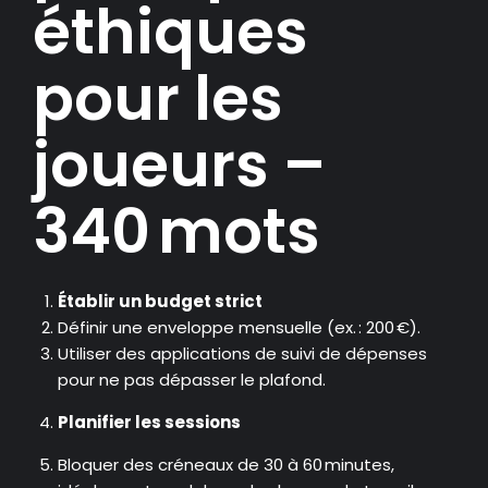
éthiques
pour les
joueurs –
340 mots
Établir un budget strict
Définir une enveloppe mensuelle (ex. : 200 €).
Utiliser des applications de suivi de dépenses
pour ne pas dépasser le plafond.
Planifier les sessions
Bloquer des créneaux de 30 à 60 minutes,