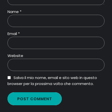
Name *
Email *
Website
Salva il mio nome, email e sito web in questo
browser per la prossima volta che commento.
POST COMMENT