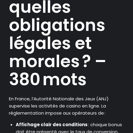
quelles
obligations
légales et
morales ? –
380 mots
En France, l’Autorité Nationale des Jeux (ANJ)
supervise les activités de casino en ligne. La
réglementation impose aux opérateurs de :
Affichage clair des conditions
: chaque bonus
doit être présenté avec le taux de conversion,