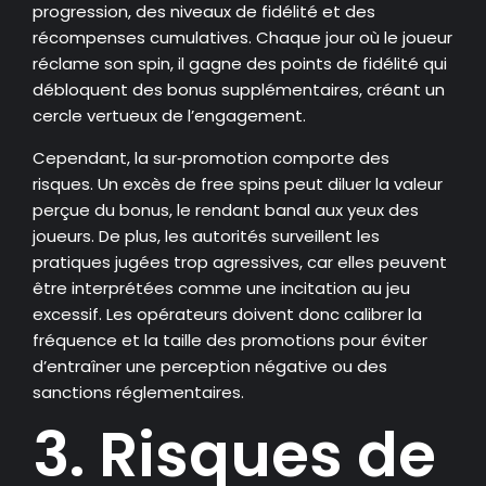
progression, des niveaux de fidélité et des
récompenses cumulatives. Chaque jour où le joueur
réclame son spin, il gagne des points de fidélité qui
débloquent des bonus supplémentaires, créant un
cercle vertueux de l’engagement.
Cependant, la sur‑promotion comporte des
risques. Un excès de free spins peut diluer la valeur
perçue du bonus, le rendant banal aux yeux des
joueurs. De plus, les autorités surveillent les
pratiques jugées trop agressives, car elles peuvent
être interprétées comme une incitation au jeu
excessif. Les opérateurs doivent donc calibrer la
fréquence et la taille des promotions pour éviter
d’entraîner une perception négative ou des
sanctions réglementaires.
3. Risques de