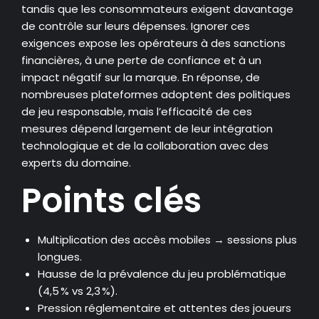
tandis que les consommateurs exigent davantage
de contrôle sur leurs dépenses. Ignorer ces
exigences expose les opérateurs à des sanctions
financières, à une perte de confiance et à un
impact négatif sur la marque. En réponse, de
nombreuses plateformes adoptent des politiques
de jeu responsable, mais l’efficacité de ces
mesures dépend largement de leur intégration
technologique et de la collaboration avec des
experts du domaine.
Points clés
Multiplication des accès mobiles → sessions plus
longues.
Hausse de la prévalence du jeu problématique
(4,5 % vs 2,3 %).
Pression réglementaire et attentes des joueurs