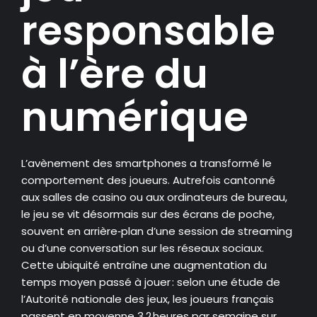
responsable
à l’ère du
numérique
L’avènement des smartphones a transformé le
comportement des joueurs. Autrefois cantonné
aux salles de casino ou aux ordinateurs de bureau,
le jeu se vit désormais sur des écrans de poche,
souvent en arrière‑plan d’une session de streaming
ou d’une conversation sur les réseaux sociaux.
Cette ubiquité entraîne une augmentation du
temps moyen passé à jouer : selon une étude de
l’Autorité nationale des jeux, les joueurs français
passent en moyenne 3,2 heures par semaine sur