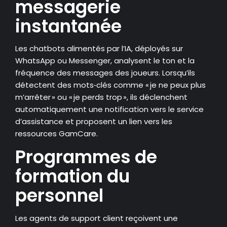
messagerie
instantanée
Les chatbots alimentés par l’IA, déployés sur
WhatsApp ou Messenger, analysent le ton et la
fréquence des messages des joueurs. Lorsqu’ils
détectent des mots‑clés comme « je ne peux plus
m’arrêter » ou « je perds trop », ils déclenchent
automatiquement une notification vers le service
d’assistance et proposent un lien vers les
ressources GamCare.
Programmes de
formation du
personnel
Les agents de support client reçoivent une