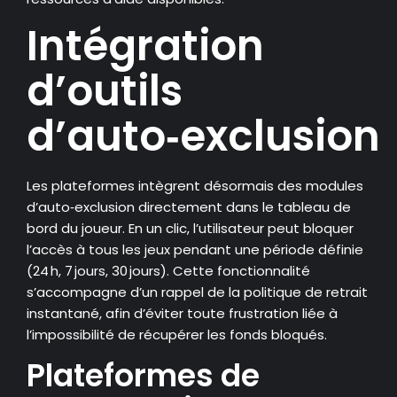
Intégration
d’outils
d’auto‑exclusion
Les plateformes intègrent désormais des modules
d’auto‑exclusion directement dans le tableau de
bord du joueur. En un clic, l’utilisateur peut bloquer
l’accès à tous les jeux pendant une période définie
(24 h, 7 jours, 30 jours). Cette fonctionnalité
s’accompagne d’un rappel de la politique de retrait
instantané, afin d’éviter toute frustration liée à
l’impossibilité de récupérer les fonds bloqués.
Plateformes de