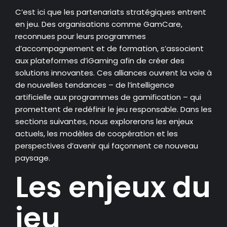
C’est ici que les partenariats stratégiques entrent
en jeu. Des organisations comme GamCare,
reconnues pour leurs programmes
d’accompagnement et de formation, s’associent
aux plateformes d’iGaming afin de créer des
solutions innovantes. Ces alliances ouvrent la voie à
de nouvelles tendances – de l’intelligence
artificielle aux programmes de gamification – qui
promettent de redéfinir le jeu responsable. Dans les
sections suivantes, nous explorerons les enjeux
actuels, les modèles de coopération et les
perspectives d’avenir qui façonnent ce nouveau
paysage.
Les enjeux du
jeu