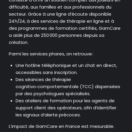
difficulté, aux familles et aux professionnels du
secteur. Grâce à une ligne d’écoute disponible
24 h/24, à des services de thérapie en ligne et à
des programmes de formation certifiés, GamCare
a aidé plus de 250 000 personnes depuis sa
création.
Parmi les services phares, on retrouve :
Une hotline téléphonique et un chat en direct,
accessibles sans inscription.
Des séances de thérapie
cognitivo‑comportementale (TCC) dispensées
par des psychologues spécialisés.
Des ateliers de formation pour les agents de
support client des opérateurs, afin d’identifier
les signaux d’alerte précoces.
L’impact de GamCare en France est mesurable.