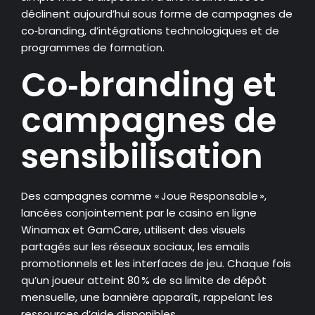
déclinent aujourd’hui sous forme de campagnes de
co‑branding, d’intégrations technologiques et de
programmes de formation.
Co‑branding et
campagnes de
sensibilisation
Des campagnes comme « Joue Responsable »,
lancées conjointement par le casino en ligne
Winamax et GamCare, utilisent des visuels
partagés sur les réseaux sociaux, les emails
promotionnels et les interfaces de jeu. Chaque fois
qu’un joueur atteint 80 % de sa limite de dépôt
mensuelle, une bannière apparaît, rappelant les
ressources d’aide disponibles.