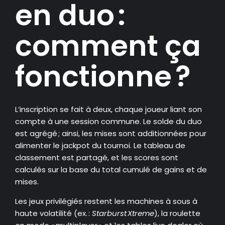
en duo :
comment ça
fonctionne ?
L’inscription se fait à deux, chaque joueur liant son
compte à une session commune. Le solde du duo
est agrégé ; ainsi, les mises sont additionnées pour
alimenter le jackpot du tournoi. Le tableau de
classement est partagé, et les scores sont
calculés sur la base du total cumulé de gains et de
mises.
Les jeux privilégiés restent les machines à sous à
haute volatilité (ex. :
Starburst Xtreme
), la roulette