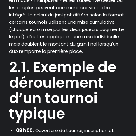
en mode « multiplayer » et les tables live dealer où
les couples peuvent communiquer via le chat
intégré. Le calcul du jackpot diffère selon le format :
certains tournois utilisent une mise cumulative
(chaque euro misé par les deux joueurs augmente
le pot), d’autres appliquent une mise individuelle
mais doublent le montant du gain final lorsqu’un
duo remporte la première place.
2.1. Exemple de
déroulement
d’un tournoi
typique
08 h 00
: Ouverture du tournoi, inscription et