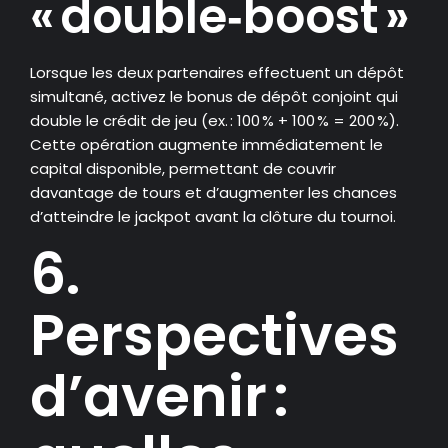
« double‑boost »
Lorsque les deux partenaires effectuent un dépôt
simultané, activez le bonus de dépôt conjoint qui
double le crédit de jeu (ex. : 100 % + 100 % = 200 %).
Cette opération augmente immédiatement le
capital disponible, permettant de couvrir
davantage de tours et d’augmenter les chances
d’atteindre le jackpot avant la clôture du tournoi.
6.
Perspectives
d’avenir :