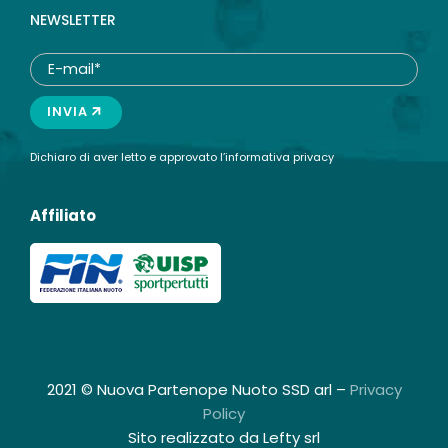
NEWSLETTER
INVIA
Dichiaro di aver letto e approvato l’
informativa privacy
Affiliato
2021 © Nuova Partenope Nuoto SSD arl –
Privacy
Policy
Sito realizzato da
Lefty srl