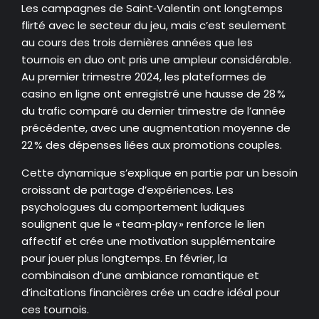
Les campagnes de Saint‑Valentin ont longtemps
flirté avec le secteur du jeu, mais c’est seulement
au cours des trois dernières années que les
tournois en duo ont pris une ampleur considérable.
Au premier trimestre 2024, les plateformes de
casino en ligne ont enregistré une hausse de 28 %
du trafic comparé au dernier trimestre de l’année
précédente, avec une augmentation moyenne de
22 % des dépenses liées aux promotions couples.
Cette dynamique s’explique en partie par un besoin
croissant de partage d’expériences. Les
psychologues du comportement ludiques
soulignent que le « team‑play » renforce le lien
affectif et crée une motivation supplémentaire
pour jouer plus longtemps. En février, la
combinaison d’une ambiance romantique et
d’incitations financières crée un cadre idéal pour
ces tournois.