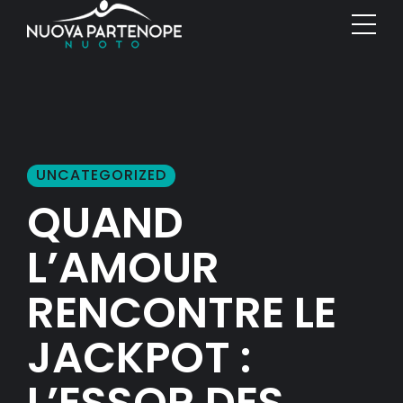
UNCATEGORIZED
QUAND
L’AMOUR
RENCONTRE LE
JACKPOT :
L’ESSOR DES