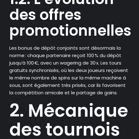
des offres
promotionnelles
Les bonus de dépôt conjoints sont désormais la
norme : chaque partenaire reçoit 100 % du dépôt
jusqu’à 100 €, avec un wagering de 30 x. Les tours
gratuits synchronisés, où les deux joueurs reçoivent
le même nombre de spins sur la même machine à
sous, sont également très prisés, car ils favorisent
la compétition amicale et le partage de gains.
2. Mécanique
des tournois