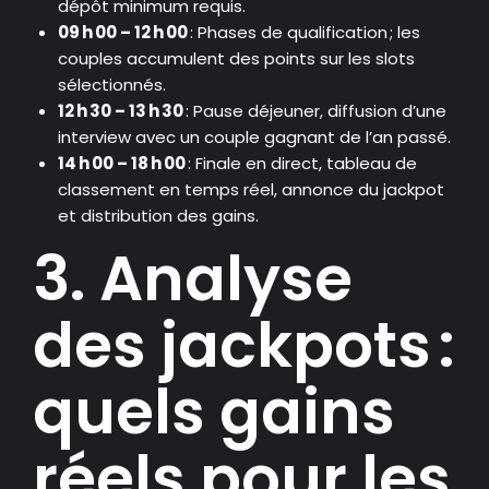
dépôt minimum requis.
09 h 00 – 12 h 00
: Phases de qualification ; les
couples accumulent des points sur les slots
sélectionnés.
12 h 30 – 13 h 30
: Pause déjeuner, diffusion d’une
interview avec un couple gagnant de l’an passé.
14 h 00 – 18 h 00
: Finale en direct, tableau de
classement en temps réel, annonce du jackpot
et distribution des gains.
3. Analyse
des jackpots :
quels gains
réels pour les