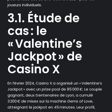
joueurs individuels.
3.1. Étude de
cas : le
« Valentine’s
Jackpot » de
Casino X
En février 2024, Casino X a organisé un « Valentine’s
Jackpot » avec un prize pool de 85 000 €. Le couple
gagnant, deux trentenaires de Lyon, a cumulé
3 200 € de mises sur la machine
Gems of Love
,
atteignant le jackpot en 45 minutes. Leur profil,