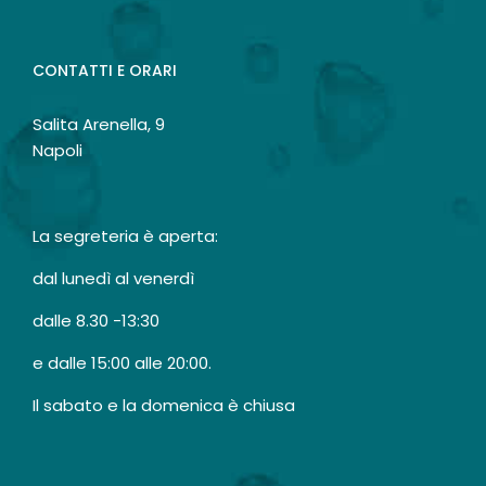
CONTATTI E ORARI
Salita Arenella, 9
Napoli
La segreteria è aperta:
dal lunedì al venerdì
dalle 8.30 -13:30
e dalle 15:00 alle 20:00.
Il sabato e la domenica è chiusa