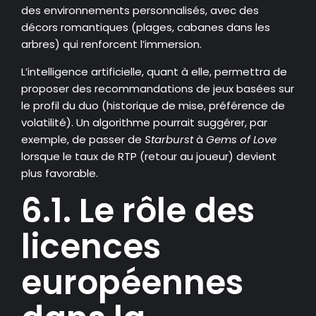
des environnements personnalisés, avec des
décors romantiques (plages, cabanes dans les
arbres) qui renforcent l’immersion.
L’intelligence artificielle, quant à elle, permettra de
proposer des recommandations de jeux basées sur
le profil du duo (historique de mise, préférence de
volatilité). Un algorithme pourrait suggérer, par
exemple, de passer de
Starburst
à
Gems of Love
lorsque le taux de RTP (retour au joueur) devient
plus favorable.
6.1. Le rôle des
licences
européennes