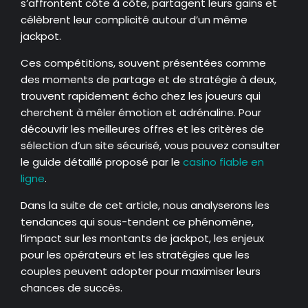
s’affrontent côte à côte, partagent leurs gains et
célèbrent leur complicité autour d’un même
jackpot.
Ces compétitions, souvent présentées comme
des moments de partage et de stratégie à deux,
trouvent rapidement écho chez les joueurs qui
cherchent à mêler émotion et adrénaline. Pour
découvrir les meilleures offres et les critères de
sélection d’un site sécurisé, vous pouvez consulter
le guide détaillé proposé par le
casino fiable en
ligne
.
Dans la suite de cet article, nous analyserons les
tendances qui sous-tendent ce phénomène,
l’impact sur les montants de jackpot, les enjeux
pour les opérateurs et les stratégies que les
couples peuvent adopter pour maximiser leurs
chances de succès.