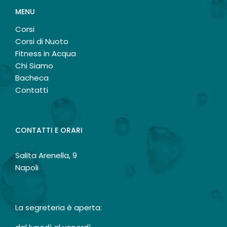
MENU
Corsi
Corsi di Nuoto
Fitness in Acqua
Chi Siamo
Bacheca
Contatti
CONTATTI E ORARI
Salita Arenella, 9
Napoli
La segreteria è aperta: