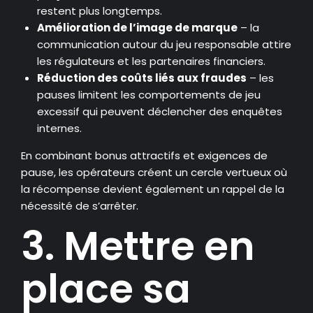
restent plus longtemps.
Amélioration de l’image de marque
– la
communication autour du jeu responsable attire
les régulateurs et les partenaires financiers.
Réduction des coûts liés aux fraudes
– les
pauses limitent les comportements de jeu
excessif qui peuvent déclencher des enquêtes
internes.
En combinant bonus attractifs et exigences de
pause, les opérateurs créent un cercle vertueux où
la récompense devient également un rappel de la
nécessité de s’arrêter.
3. Mettre en
place sa