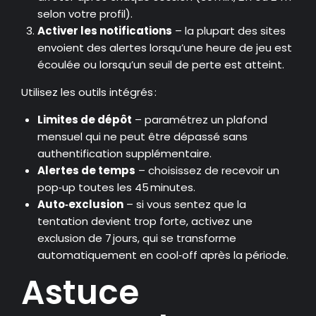
selon votre profil).
Activer les notifications
– la plupart des sites
envoient des alertes lorsqu’une heure de jeu est
écoulée ou lorsqu’un seuil de perte est atteint.
Utilisez les outils intégrés :
Limites de dépôt
– paramétrez un plafond
mensuel qui ne peut être dépassé sans
authentification supplémentaire.
Alertes de temps
– choisissez de recevoir un
pop‑up toutes les 45 minutes.
Auto‑exclusion
– si vous sentez que la
tentation devient trop forte, activez une
exclusion de 7 jours, qui se transforme
automatiquement en cool‑off après la période.
Astuce