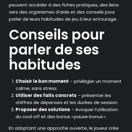
peuvent accéder à des fiches pratiques, des liens
vers des organismes d’aide et des conseils pour
parler de leurs habitudes de jeu à leur entourage.
Conseils pour
parler de ses
habitudes
Choisir le bon moment
– privilégier un moment
calme, sans stress.
Utiliser des faits concrets
– présenter les
chiffres de dépenses et les durées de session.
Proposer des solutions
– évoquer l’utilisation
du cool‑off et des bonus « pause‑bonus ».
En adoptant une approche ouverte, le joueur crée