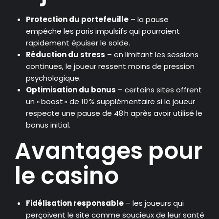
Protection du portefeuille
– la pause
empêche les paris impulsifs qui pourraient
rapidement épuiser le solde.
Réduction du stress
– en limitant les sessions
continues, le joueur ressent moins de pression
psychologique.
Optimisation du bonus
– certains sites offrent
un « boost » de 10 % supplémentaire si le joueur
respecte une pause de 48 h après avoir utilisé le
bonus initial.
Avantages pour
le casino
Fidélisation responsable
– les joueurs qui
perçoivent le site comme soucieux de leur santé