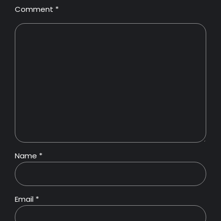
Comment
*
Name *
Email *