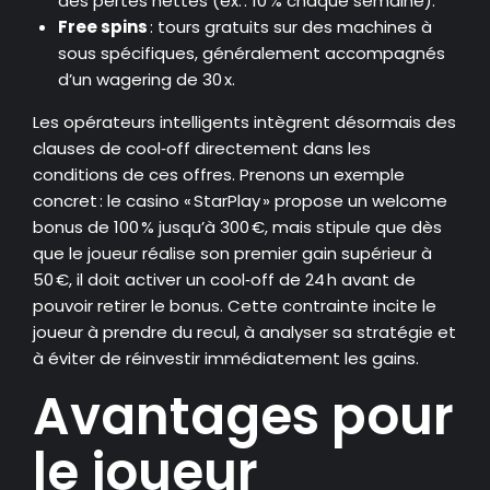
des pertes nettes (ex. : 10 % chaque semaine).
Free spins
: tours gratuits sur des machines à
sous spécifiques, généralement accompagnés
d’un wagering de 30 x.
Les opérateurs intelligents intègrent désormais des
clauses de cool‑off directement dans les
conditions de ces offres. Prenons un exemple
concret : le casino « StarPlay » propose un welcome
bonus de 100 % jusqu’à 300 €, mais stipule que dès
que le joueur réalise son premier gain supérieur à
50 €, il doit activer un cool‑off de 24 h avant de
pouvoir retirer le bonus. Cette contrainte incite le
joueur à prendre du recul, à analyser sa stratégie et
à éviter de réinvestir immédiatement les gains.
Avantages pour
le joueur