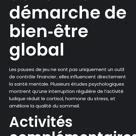
démarche de
bien‑être
global
Les pauses de jeu ne sont pas uniquement un outil
de contrôle financier ; elles influencent directement
la santé mentale. Plusieurs études psychologiques
montrent qu’une interruption régulière de l’activité
ludique réduit le cortisol, hormone du stress, et
améliore la qualité du sommeil.
Activités