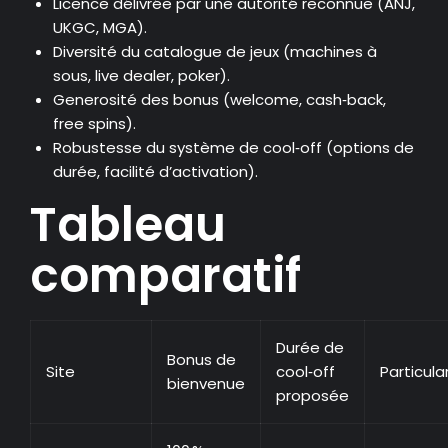
Licence délivrée par une autorité reconnue (ANJ,
UKGC, MGA).
Diversité du catalogue de jeux (machines à
sous, live dealer, poker).
Generosité des bonus (welcome, cash‑back,
free spins).
Robustesse du système de cool‑off (options de
durée, facilité d’activation).
Tableau
comparatif
Durée de
Bonus de
Site
cool‑off
Particula
bienvenue
proposée