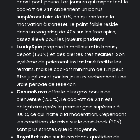
boost post‑pause. Les joueurs qui respectent le
cool‑off de 24 h obtiennent un bonus
supplémentaire de 10 %, ce qui renforce la
motivation à s’arrêter. Le point faible réside
dans un wagering de 40 x sur les free spins,
assez élevé pour les joueurs prudents.
LuckySpin
propose le meilleur ratio bonus/
dépôt (150 %) et des alertes très flexibles. Son
système de paiement instantané facilite les
retraits, mais le cool‑off minimum de 12 h peut
être jugé court par les joueurs recherchant une
vraie période de réflexion.
CasinoNova
offre le plus gros bonus de
bienvenue (200 %). Le cool‑off de 24 h est
obligatoire après le premier gain supérieur à
100 €, ce qui incite à la modération. Cependant,
les conditions de mise sur le cash‑back (30 x)
sont plus strictes que la moyenne.
RoyalBet
mise sur le cashback quotidien de