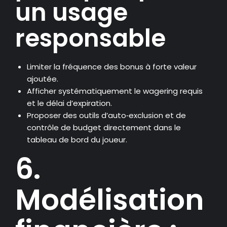
un usage
responsable
Limiter la fréquence des bonus à forte valeur
ajoutée.
Afficher systématiquement le wagering requis
et le délai d’expiration.
Proposer des outils d’auto‑exclusion et de
contrôle de budget directement dans le
tableau de bord du joueur.
6.
Modélisation