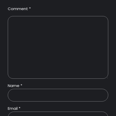
Comment
*
Name *
Email *