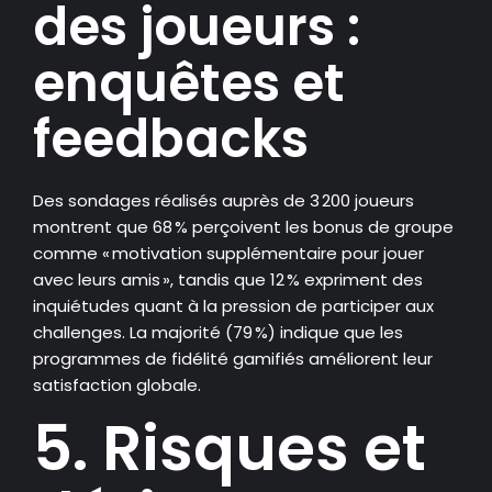
des joueurs :
enquêtes et
feedbacks
Des sondages réalisés auprès de 3 200 joueurs
montrent que 68 % perçoivent les bonus de groupe
comme « motivation supplémentaire pour jouer
avec leurs amis », tandis que 12 % expriment des
inquiétudes quant à la pression de participer aux
challenges. La majorité (79 %) indique que les
programmes de fidélité gamifiés améliorent leur
satisfaction globale.
5. Risques et