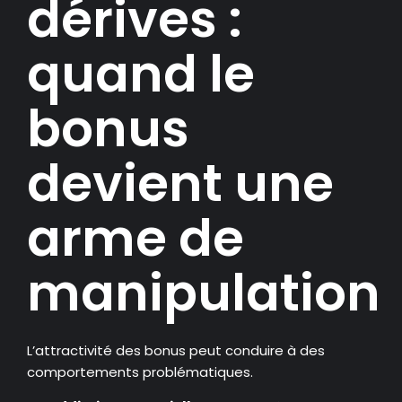
dérives :
quand le
bonus
devient une
arme de
manipulation
L’attractivité des bonus peut conduire à des
comportements problématiques.