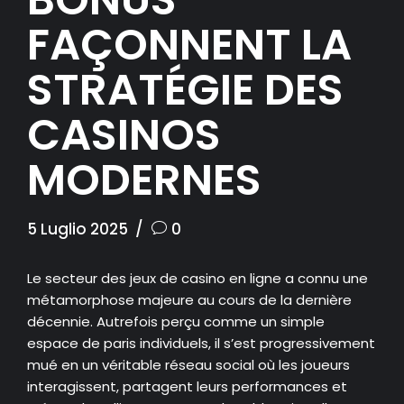
FAÇONNENT LA
STRATÉGIE DES
CASINOS
MODERNES
5 Luglio 2025
0
Le secteur des jeux de casino en ligne a connu une
métamorphose majeure au cours de la dernière
décennie. Autrefois perçu comme un simple
espace de paris individuels, il s’est progressivement
mué en un véritable réseau social où les joueurs
interagissent, partagent leurs performances et