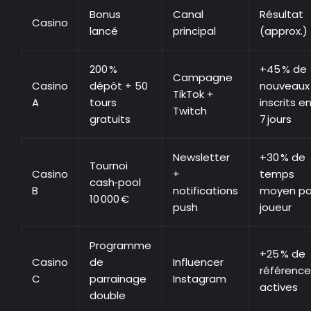
Bonus
Canal
Résultat
Casino
lancé
principal
(approx.)
200 %
+45 % de
Campagne
Casino
dépôt + 50
nouveaux
TikTok +
A
tours
inscrits e
Twitch
gratuits
7 jours
Newsletter
+30 % de
Tournoi
Casino
+
temps
cash‑pool
B
notifications
moyen pa
10 000 €
push
joueur
Programme
+25 % de
Casino
de
Influencer
référence
C
parrainage
Instagram
actives
double