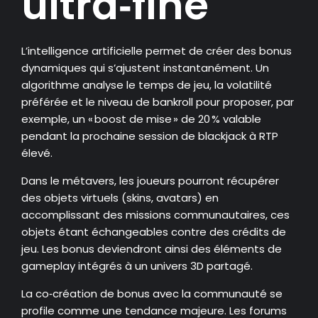
ultra‑fine
L’intelligence artificielle permet de créer des bonus
dynamiques qui s’ajustent instantanément. Un
algorithme analyse le temps de jeu, la volatilité
préférée et le niveau de bankroll pour proposer, par
exemple, un « boost de mise » de 20 % valable
pendant la prochaine session de blackjack à RTP
élevé.
Dans le métavers, les joueurs pourront récupérer
des objets virtuels (skins, avatars) en
accomplissant des missions communautaires, ces
objets étant échangeables contre des crédits de
jeu. Les bonus deviendront ainsi des éléments de
gameplay intégrés à un univers 3D partagé.
La co‑création de bonus avec la communauté se
profile comme une tendance majeure. Les forums