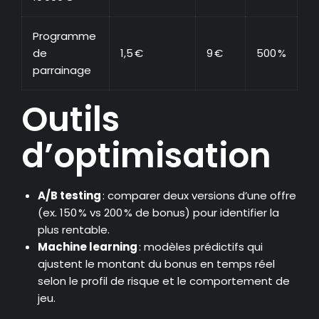
Programme
de
1,5 €
9 €
500 %
parrainage
Outils
d’optimisation
A/B testing
: comparer deux versions d’une offre
(ex. 150 % vs 200 % de bonus) pour identifier la
plus rentable.
Machine learning
: modèles prédictifs qui
ajustent le montant du bonus en temps réel
selon le profil de risque et le comportement de
jeu.