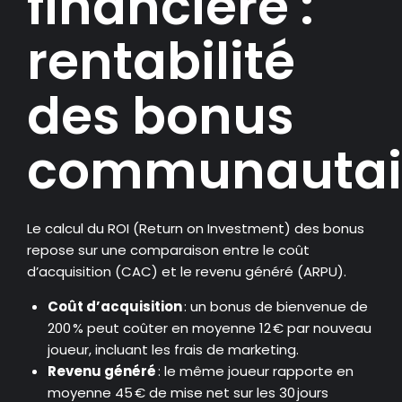
financière :
rentabilité
des bonus
communautai
Le calcul du ROI (Return on Investment) des bonus
repose sur une comparaison entre le coût
d’acquisition (CAC) et le revenu généré (ARPU).
Coût d’acquisition
: un bonus de bienvenue de
200 % peut coûter en moyenne 12 € par nouveau
joueur, incluant les frais de marketing.
Revenu généré
: le même joueur rapporte en
moyenne 45 € de mise net sur les 30 jours