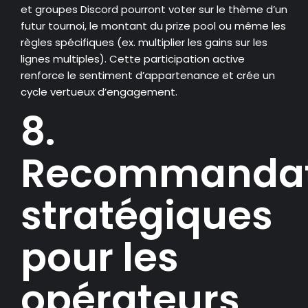
et groupes Discord pourront voter sur le thème d’un
futur tournoi, le montant du prize pool ou même les
règles spécifiques (ex. multiplier les gains sur les
lignes multiples). Cette participation active
renforce le sentiment d’appartenance et crée un
cycle vertueux d’engagement.
8.
Recommandat
stratégiques
pour les
opérateurs