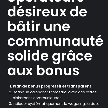
désireux de
bâtir une
communauté
solide grâce
aux bonus
Plan de bonus progressif et transparent
Définir un calendrier trimestriel avec des offres
clairement communiquées.
Indiquer systématiquement le wagering, la date