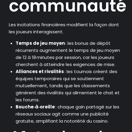
communauté
Les incitations financières modifient la façon dont
les joueurs interagissent.
Temps de jeu moyen
: les bonus de dépôt
récurrents augmentent le temps de jeu moyen
de 12 à 18 minutes par session, car les joueurs
cherchent à atteindre les exigences de mise.
Alliances et rivalités
: les tournois créent des
équipes temporaires qui se soutiennent
mutuellement, tandis que les classements
génèrent des rivalités qui alimentent le chat et
les forums.
Bouche‑à‑oreille
: chaque gain partagé sur les
réseaux sociaux agit comme une publicité
gratuite, amplifiant la notoriété du casino.