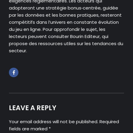
exigences réglementaires. Les acteurs qui
adopteront une stratégie bonus‑centrée, guidée
par les données et les bonnes pratiques, resteront
compétitifs dans l’univers en constante évolution
du jeu en ligne. Pour approfondir le sujet, les
lecteurs peuvent consulter Bourin Editeur, qui
propose des ressources utiles sur les tendances du
secteur.
LEAVE A REPLY
Your email address will not be published. Required
fields are marked *