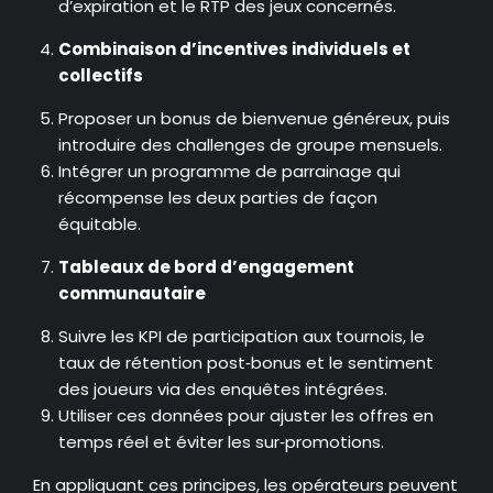
d’expiration et le RTP des jeux concernés.
Combinaison d’incentives individuels et
collectifs
Proposer un bonus de bienvenue généreux, puis
introduire des challenges de groupe mensuels.
Intégrer un programme de parrainage qui
récompense les deux parties de façon
équitable.
Tableaux de bord d’engagement
communautaire
Suivre les KPI de participation aux tournois, le
taux de rétention post‑bonus et le sentiment
des joueurs via des enquêtes intégrées.
Utiliser ces données pour ajuster les offres en
temps réel et éviter les sur‑promotions.
En appliquant ces principes, les opérateurs peuvent