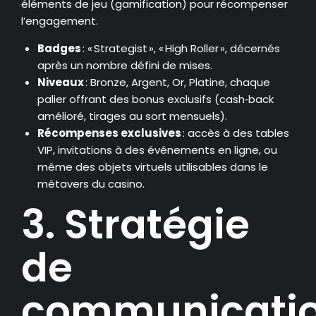
éléments de jeu (gamification) pour récompenser
l’engagement.
Badges
: « Strategist », « High Roller », décernés
après un nombre défini de mises.
Niveaux
: Bronze, Argent, Or, Platine, chaque
palier offrant des bonus exclusifs (cash‑back
amélioré, tirages au sort mensuels).
Récompenses exclusives
: accès à des tables
VIP, invitations à des événements en ligne, ou
même des objets virtuels utilisables dans le
métavers du casino.
3. Stratégie
de
communicati