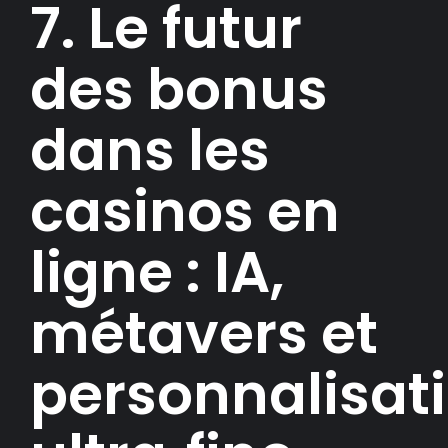
7. Le futur
des bonus
dans les
casinos en
ligne : IA,
métavers et
personnalisat