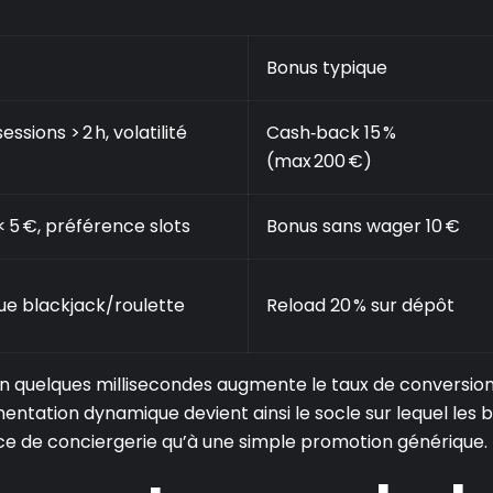
Bonus typique
ssions > 2 h, volatilité
Cash‑back 15 %
(max 200 €)
< 5 €, préférence slots
Bonus sans wager 10 €
joue blackjack/roulette
Reload 20 % sur dépôt
 en quelques millisecondes augmente le taux de conversi
mentation dynamique devient ainsi le socle sur lequel les b
ce de conciergerie qu’à une simple promotion générique.