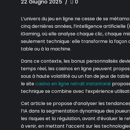
22 Giugno 2025
0
L’univers du jeu en ligne ne cesse de se métam
cinq dernières années, l’intelligence artificielle
iGaming, où elle analyse chaque clic, chaque mis
seulement technique : elle transforme la façon do
table ou à la machine.
Dans ce contexte, les bonus personnalisés devie
temps réel, les casinos en ligne peuvent propo
sous à haute volatilité ou un fan de jeux de tabl
le site
casino en ligne retrait instantané
propose 
technique se combine avec l’expérience utilisat
Cet article se propose d’analyser les tendances
l’IA dans la segmentation dynamique des joueu
les risques et la régulation, avant d’évaluer le 
à venir, en mettant l’accent sur les technolog