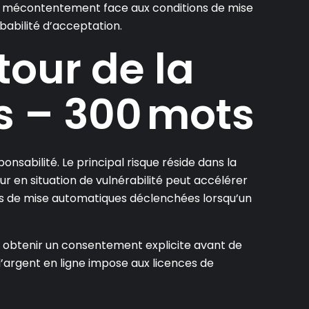
é son mécontentement face aux conditions de mise
abilité d’acceptation.
tour de la
s – 300 mots
nsabilité. Le principal risque réside dans la
r en situation de vulnérabilité peut accélérer
tes de mise automatiques déclenchées lorsqu’un
s à obtenir un consentement explicite avant de
 d’argent en ligne impose aux licences de