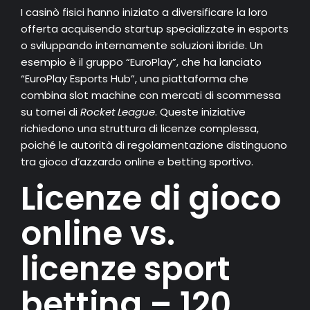
I casinò fisici hanno iniziato a diversificare la loro
offerta acquisendo startup specializzate in esports
o sviluppando internamente soluzioni ibride. Un
esempio è il gruppo “EuroPlay”, che ha lanciato
“EuroPlay Esports Hub”, una piattaforma che
combina slot machine con mercati di scommessa
su tornei di
Rocket League
. Queste iniziative
richiedono una struttura di licenze complessa,
poiché le autorità di regolamentazione distinguono
tra gioco d’azzardo online e betting sportivo.
Licenze di gioco
online vs.
licenze sport
betting – 120