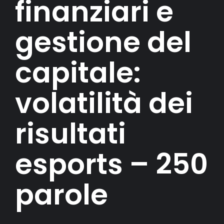
finanziari e
gestione del
capitale:
volatilità dei
risultati
esports – 250
parole