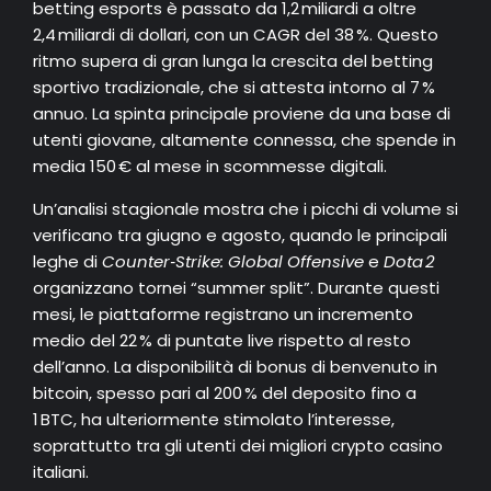
betting esports è passato da 1,2 miliardi a oltre
2,4 miliardi di dollari, con un CAGR del 38 %. Questo
ritmo supera di gran lunga la crescita del betting
sportivo tradizionale, che si attesta intorno al 7 %
annuo. La spinta principale proviene da una base di
utenti giovane, altamente connessa, che spende in
media 150 € al mese in scommesse digitali.
Un’analisi stagionale mostra che i picchi di volume si
verificano tra giugno e agosto, quando le principali
leghe di
Counter‑Strike: Global Offensive
e
Dota 2
organizzano tornei “summer split”. Durante questi
mesi, le piattaforme registrano un incremento
medio del 22 % di puntate live rispetto al resto
dell’anno. La disponibilità di bonus di benvenuto in
bitcoin, spesso pari al 200 % del deposito fino a
1 BTC, ha ulteriormente stimolato l’interesse,
soprattutto tra gli utenti dei migliori crypto casino
italiani.