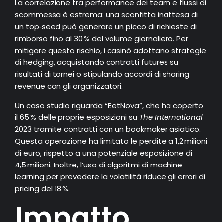
La correlazione tra performance dei team e flussi di
scommessa è estrema: una sconfitta inattesa di
un top‑seed può generare un picco di richieste di
rimborso fino al 30 % del volume giornaliero. Per
mitigare questo rischio, i casinò adottano strategie
di hedging, acquistando contratti futures su
risultati di tornei o stipulando accordi di sharing
revenue con gli organizzatori.
Un caso studio riguarda “BetNova”, che ha coperto
il 65 % delle proprie esposizioni su
The International
2023 tramite contratti con un bookmaker asiatico.
Questa operazione ha limitato le perdite a 1,2 milioni
di euro, rispetto a una potenziale esposizione di
4,5 milioni. Inoltre, l’uso di algoritmi di machine
learning per prevedere la volatilità riduce gli errori di
pricing del 18 %.
Impatto