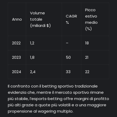
Picco
Volume
CAGR
estivo
Anno
totale
%
medio
(miliardi $)
(%)
2022
1,2
–
18
2023
1,8
50
21
2024
2,4
33
22
Il confronto con il betting sportivo tradizionale
evidenzia che, mentre il mercato sportivo rimane
più stabile, l’esports‑betting offre margini di profitto
più alti grazie a quote più volatili e a una maggiore
propensione al wagering multiplo.