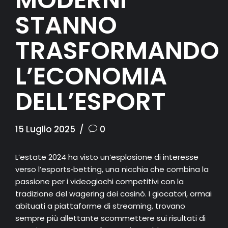
STANNO
TRASFORMANDO
L’ECONOMIA
DELL’ESPORT
15 Luglio 2025
0
L’estate 2024 ha visto un’esplosione di interesse
verso l’esports‑betting, una nicchia che combina la
passione per i videogiochi competitivi con la
tradizione del wagering dei casinò. I giocatori, ormai
abituati a piattaforme di streaming, trovano
sempre più allettante scommettere sui risultati di