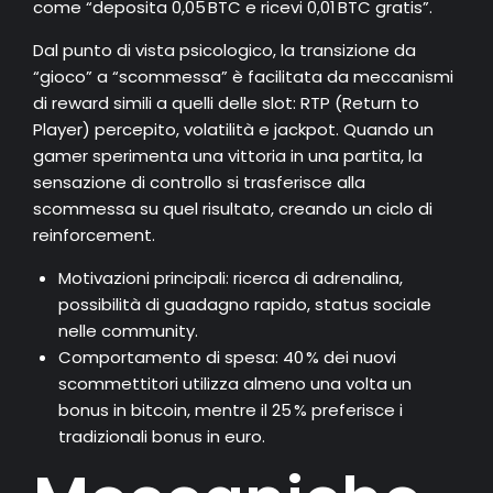
come “deposita 0,05 BTC e ricevi 0,01 BTC gratis”.
Dal punto di vista psicologico, la transizione da
“gioco” a “scommessa” è facilitata da meccanismi
di reward simili a quelli delle slot: RTP (Return to
Player) percepito, volatilità e jackpot. Quando un
gamer sperimenta una vittoria in una partita, la
sensazione di controllo si trasferisce alla
scommessa su quel risultato, creando un ciclo di
reinforcement.
Motivazioni principali: ricerca di adrenalina,
possibilità di guadagno rapido, status sociale
nelle community.
Comportamento di spesa: 40 % dei nuovi
scommettitori utilizza almeno una volta un
bonus in bitcoin, mentre il 25 % preferisce i
tradizionali bonus in euro.