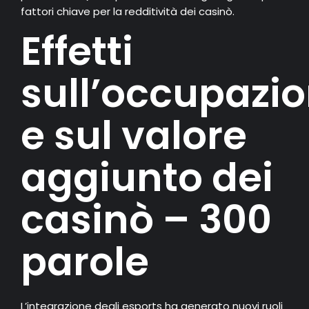
fattori chiave per la redditività dei casinò.
Effetti
sull’occupazi
e sul valore
aggiunto dei
casinò – 300
parole
L’integrazione degli esports ha generato nuovi ruoli