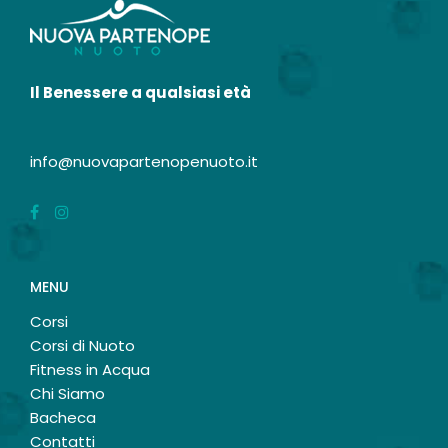
Il Benessere a qualsiasi età
info@nuovapartenopenuoto.it
MENU
Corsi
Corsi di Nuoto
Fitness in Acqua
Chi Siamo
Bacheca
Contatti