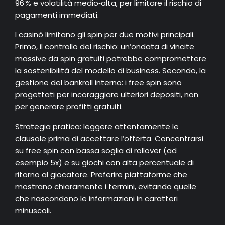
96 % e volatilità medio‑alta, per limitare il rischio di
pagamenti immediati.
I casinò limitano gli spin per due motivi principali.
Primo, il controllo del rischio: un’ondata di vincite
massive da spin gratuiti potrebbe compromettere
la sostenibilità del modello di business. Secondo, la
gestione del bankroll interno: i free spin sono
progettati per incoraggiare ulteriori depositi, non
per generare profitti gratuiti.
Strategia pratica: leggere attentamente le
clausole prima di accettare l’offerta. Concentrarsi
su free spin con bassa soglia di rollover (ad
esempio 5x) e su giochi con alta percentuale di
ritorno al giocatore. Preferire piattaforme che
mostrano chiaramente i termini, evitando quelle
che nascondono le informazioni in caratteri
minuscoli.