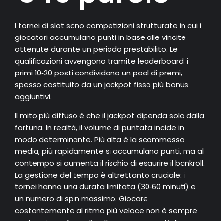
I tornei di slot sono competizioni strutturate in cui i
giocatori accumulano punti in base alle vincite
ottenute durante un periodo prestabilito. Le
qualificazioni avvengono tramite leaderboard: i
primi 10‑20 posti condividono un pool di premi,
spesso costituito da un jackpot fisso più bonus
aggiuntivi.
Il mito più diffuso è che il jackpot dipenda solo dalla
fortuna. In realtà, il volume di puntata incide in
modo determinante. Più alta è la scommessa
media, più rapidamente si accumulano punti, ma al
contempo si aumenta il rischio di esaurire il bankroll.
La gestione del tempo è altrettanto cruciale: i
tornei hanno una durata limitata (30‑60 minuti) e
un numero di spin massimo. Giocare
costantemente al ritmo più veloce non è sempre