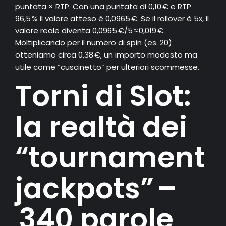
puntata × RTP. Con una puntata di 0,10 € e RTP
96,5 % il valore atteso è 0,0965 €. Se il rollover è 5x, il
valore reale diventa 0,0965 €/5 ≈ 0,019 €.
Moltiplicando per il numero di spin (es. 20)
otteniamo circa 0,38 €, un importo modesto ma
utile come “cuscinetto” per ulteriori scommesse.
Torni di Slot:
la realtà dei
“tournament
jackpots” –
340 parole