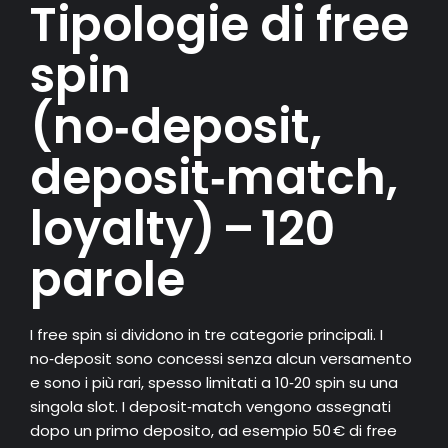
Tipologie di free
spin
(no‑deposit,
deposit‑match,
loyalty) – 120
parole
I free spin si dividono in tre categorie principali. I
no‑deposit sono concessi senza alcun versamento
e sono i più rari, spesso limitati a 10‑20 spin su una
singola slot. I deposit‑match vengono assegnati
dopo un primo deposito, ad esempio 50 € di free