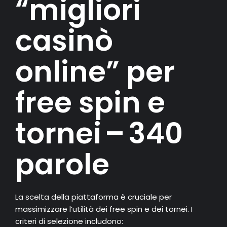
“migliori
casinò
online” per
free spin e
tornei – 340
parole
La scelta della piattaforma è cruciale per
massimizzare l’utilità dei free spin e dei tornei. I
criteri di selezione includono: