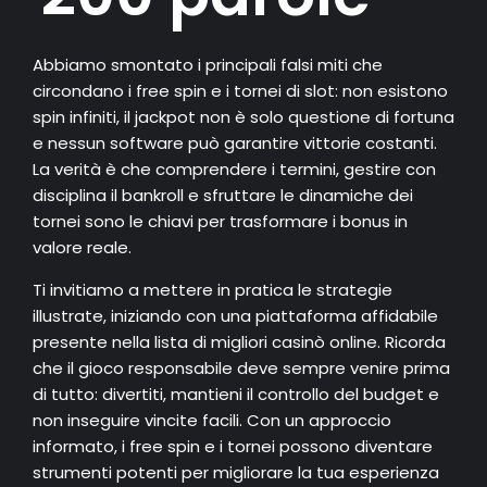
Abbiamo smontato i principali falsi miti che
circondano i free spin e i tornei di slot: non esistono
spin infiniti, il jackpot non è solo questione di fortuna
e nessun software può garantire vittorie costanti.
La verità è che comprendere i termini, gestire con
disciplina il bankroll e sfruttare le dinamiche dei
tornei sono le chiavi per trasformare i bonus in
valore reale.
Ti invitiamo a mettere in pratica le strategie
illustrate, iniziando con una piattaforma affidabile
presente nella lista di migliori casinò online. Ricorda
che il gioco responsabile deve sempre venire prima
di tutto: divertiti, mantieni il controllo del budget e
non inseguire vincite facili. Con un approccio
informato, i free spin e i tornei possono diventare
strumenti potenti per migliorare la tua esperienza