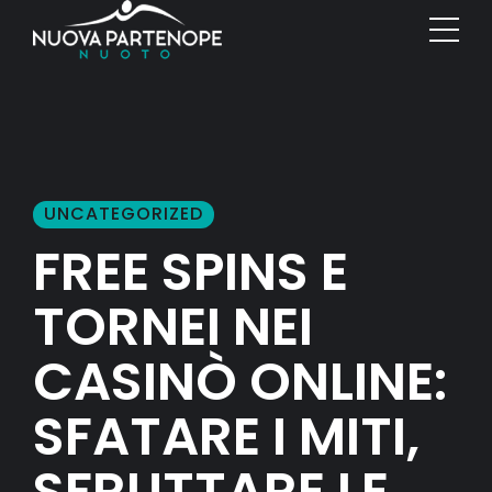
UNCATEGORIZED
FREE SPINS E
TORNEI NEI
CASINÒ ONLINE:
SFATARE I MITI,
SFRUTTARE LE