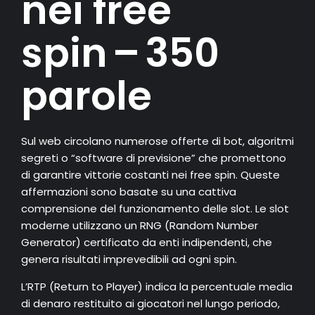
nei free
spin – 350
parole
Sul web circolano numerose offerte di bot, algoritmi
segreti o “software di previsione” che promettono
di garantire vittorie costanti nei free spin. Queste
affermazioni sono basate su una cattiva
comprensione del funzionamento delle slot. Le slot
moderne utilizzano un RNG (Random Number
Generator) certificato da enti indipendenti, che
genera risultati imprevedibili ad ogni spin.
L’RTP (Return to Player) indica la percentuale media
di denaro restituito ai giocatori nel lungo periodo,