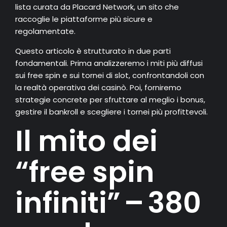
lista curata da Placard Network, un sito che
raccoglie le piattaforme più sicure e
regolamentate.
Questo articolo è strutturato in due parti
fondamentali. Prima analizzeremo i miti più diffusi
sui free spin e sui tornei di slot, confrontandoli con
la realtà operativa dei casinò. Poi, forniremo
strategie concrete per sfruttare al meglio i bonus,
gestire il bankroll e scegliere i tornei più profittevoli.
Il mito dei
“free spin
infiniti” – 380