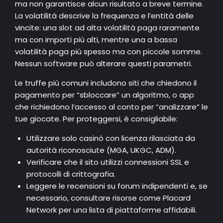
ma non garantisce alcun risultato a breve termine.
La volatilità descrive la frequenza e l’entità delle
vincite: una slot ad alta volatilità paga raramente
ma con importi più alti, mentre una a bassa
volatilità paga più spesso ma con piccole somme.
Nessun software può alterare questi parametri.
Le truffe più comuni includono siti che chiedono il
pagamento per “sbloccare” un algoritmo, o app
che richiedono l’accesso al conto per “analizzare” le
tue giocate. Per proteggersi, è consigliabile:
Utilizzare solo casinò con licenza rilasciata da
autorità riconosciute (MGA, UKGC, ADM).
Verificare che il sito utilizzi connessioni SSL e
protocolli di crittografia.
Leggere le recensioni su forum indipendenti e, se
necessario, consultare risorse come Placard
Network per una lista di piattaforme affidabili.