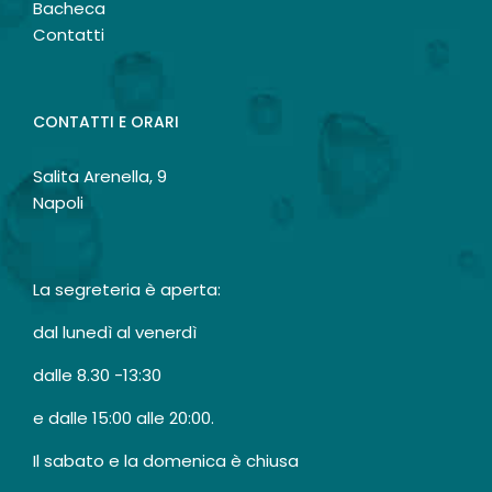
Bacheca
Contatti
CONTATTI E ORARI
Salita Arenella, 9
Napoli
La segreteria è aperta:
dal lunedì al venerdì
dalle 8.30 -13:30
e dalle 15:00 alle 20:00.
Il sabato e la domenica è chiusa