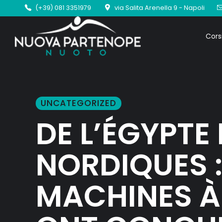
(+39) 081 3351979
via Salita Arenella 9 - Napoli
Cors
UNCATEGORIZED
DE L’ÉGYPTE
NORDIQUES 
MACHINES À 