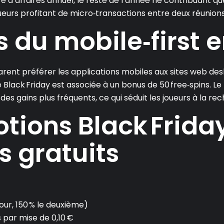
e d’affaires annuel, le reste de l’année ne contribuant que
oueurs profitant de micro‑transactions entre deux réunions
és du mobile‑first 
arent préférer les applications mobiles aux sites web desk
e Black Friday est associée à un bonus de 50 free‑spins. 
 des gains plus fréquents, ce qui séduit les joueurs à la r
otions Black Frida
s gratuits
our, 150 % le deuxième)
s par mise de 0,10 €