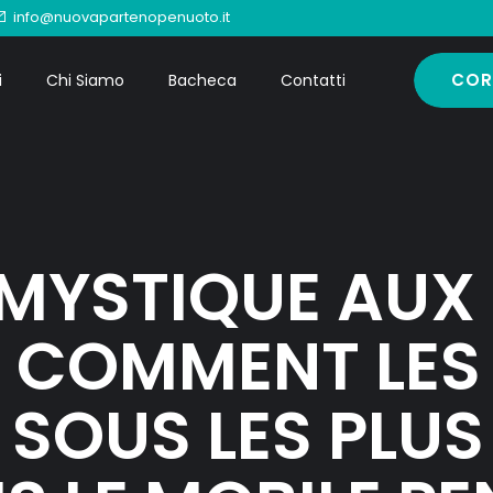
info@nuovapartenopenuoto.it
COR
i
Chi Siamo
Bacheca
Contatti
 MYSTIQUE AUX
: COMMENT LES
SOUS LES PLUS