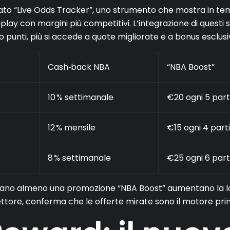
to “Live Odds Tracker”, uno strumento che mostra in temp
lay con margini più competitivi. L’integrazione di questi 
no punti, più si accede a quote migliorate e a bonus esclusiv
Cash‑back NBA
“NBA Boost”
10 % settimanale
€20 ogni 5 part
12 % mensile
€15 ogni 4 part
8 % settimanale
€25 ogni 6 part
tivano almeno una promozione “NBA Boost” aumentano la l
settore, conferma che le offerte mirate sono il motore pri