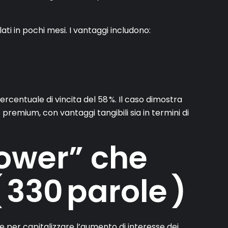
ti in pochi mesi. I vantaggi includono:
centuale di vincita del 58 %. Il caso dimostra
emium, con vantaggi tangibili sia in termini di
Power” che
 330 parole )
te per capitalizzare l’aumento di interesse dei