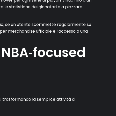
over per ogni serie di playoff vinta, fino a un
e statistiche dei giocatori e a piazzare
mpio, se un utente scommette regolarmente su
 per merchandise ufficiale e l’accesso a una
 NBA‑focused
 trasformando la semplice attività di