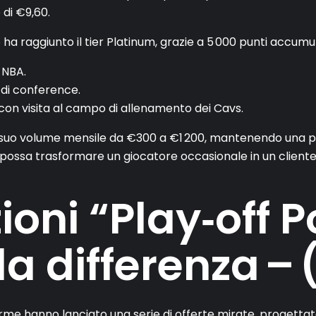
di €9,60.
a raggiunto il tier Platinum, grazie a 5 000 punti accumula
 NBA.
 di conference.
 con visita al campo di allenamento dei Cavs.
 suo volume mensile da €300 a €1 200, mantenendo una per
ssa trasformare un giocatore occasionale in un cliente pr
ioni “Play‑off 
a differenza – (
forme hanno lanciato una serie di offerte mirate, progetta