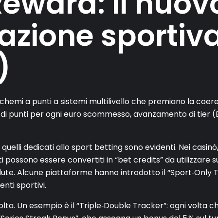
 Reward: il nuo
zazione sportiv
)
chemi a punti a sistemi multilivello che premiano la coeren
i punti per ogni euro scommesso, avanzamento di tier (Br
elli dedicati allo sport betting sono evidenti. Nei casinò, i
ti possono essere convertiti in “bet credits” da utilizzare s
. Alcune piattaforme hanno introdotto il “Sport‑Only Tier
nti sportivi.
lta. Un esempio è il “Triple‑Double Tracker”: ogni volta ch