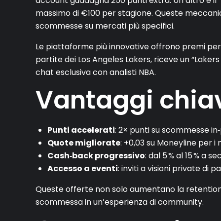
account guadagna 250 punti extra. Un altro è il “
massimo di €100 per stagione. Queste meccaniche
scommesse su mercati più specifici.
Le piattaforme più innovative offrono premi pe
partite dei Los Angeles Lakers, riceve un “Laker
chat esclusiva con analisti NBA.
Vantaggi chia
Punti accelerati
: 2× punti su scommesse in‑p
Quote migliorate
: +0,03 su Moneyline per i
Cash‑back progressivo
: dal 5 % al 15 % a 
Accesso a eventi
: inviti a visioni private di
Queste offerte non solo aumentano la retention,
scommessa in un’esperienza di community.