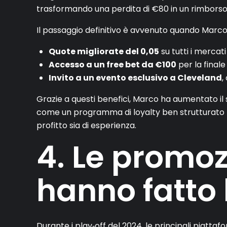
trasformando una perdita di €80 in un rimborso 
Il passaggio definitivo è avvenuto quando Marco h
Quote migliorate del 0,05
su tutti i mercati
Accesso a un free bet da €100
per la finale
Invito a un evento esclusivo a Cleveland
,
Grazie a questi benefici, Marco ha aumentato il
come un programma di loyalty ben strutturato po
profitto sia di esperienza.
4. Le promoz
hanno fatto l
Durante i play‑off del 2024, le principali piatta