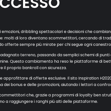
SUCCESSO
mozioni, dribbling spettacolari e decisioni che cambiano 
e: molti di loro diventano scommettitori, cercando di tradurr
o offerte sempre più mirate per chi segue ogni canestro,
adagnato terreno, passando da semplici schemi di punti a
ne. Questo cambiamento ha reso le piattaforme di bettin
e il proprio bankroll con sicurezza.
e approfittare di offerte esclusive. Il sito Inspiration H2
a dei bonus e delle promozioni, aiutando i lettori a confron
i scommettitori che, grazie a programmi di loyalty ben str
ino a raggiungere i ranghi più alti delle piattaforme.