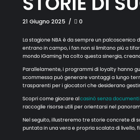
STORIE DI 
21 Giugno 2025
0
La stagione NBA è da sempre un palcoscenico di e
entrano in campo, i fan non si limitano più a tifar
mondo iGaming ha colto questa sinergia, creand
Parallelamente, i programmi di loyalty hanno gu
scommessa può generare vantaggi a lungo termi
trasparenti per i giocatori che desiderano gestir
Scopri come giocare al
casinò senza documenti
raccoglie risorse utili per orientarsi nel panoram
Nel seguito, illustreremo tre storie concrete d
puntata in una vera e propria scalata di livello, f