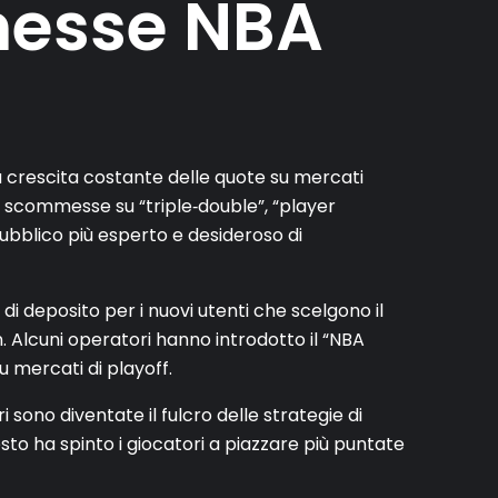
messe NBA
a crescita costante delle quote su mercati
e scommesse su “triple‑double”, “player
ubblico più esperto e desideroso di
 deposito per i nuovi utenti che scelgono il
Alcuni operatori hanno introdotto il “NBA
 mercati di playoff.
 sono diventate il fulcro delle strategie di
to ha spinto i giocatori a piazzare più puntate