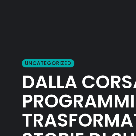
UNCATEGORIZED
DALLA CORSA
PROGRAMMI 
TRASFORMAT