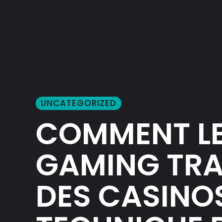
UNCATEGORIZED
COMMENT LE
GAMING TRA
DES CASINOS