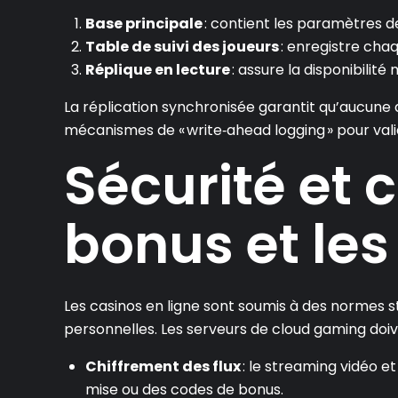
Base principale
: contient les paramètres de
Table de suivi des joueurs
: enregistre cha
Réplique en lecture
: assure la disponibilit
La réplication synchronisée garantit qu’aucune 
mécanismes de « write‑ahead logging » pour valid
Sécurité et 
bonus et les
Les casinos en ligne sont soumis à des normes 
personnelles. Les serveurs de cloud gaming doi
Chiffrement des flux
: le streaming vidéo e
mise ou des codes de bonus.