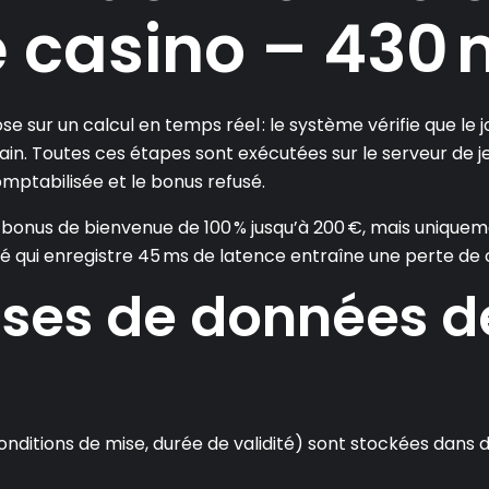
e casino – 430 
e sur un calcul en temps réel : le système vérifie que le 
 gain. Toutes ces étapes sont exécutées sur le serveur de jeu
omptabilisée et le bonus refusé.
 bonus de bienvenue de 100 % jusqu’à 200 €, mais uniqueme
 qui enregistre 45 ms de latence entraîne une perte de c
ases de données d
nditions de mise, durée de validité) sont stockées dans 