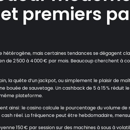
et premiers pas
pe hétérogène, mais certaines tendances se dégagent cla
yen de 2 500 à 4 000 € par mois. Beaucoup cherchent à co
pin, la quête d’un jackpot, ou simplement le plaisir de maî
bouée de sauvetage. Un cashback de 5 à 15 % réduit le c
la même plateforme.
 ainsi : le casino calcule le pourcentage du volume de m
de cash réel. La fréquence peut être hebdomadaire, mensu
 moyenne 150 € par session sur des machines à sous à vol