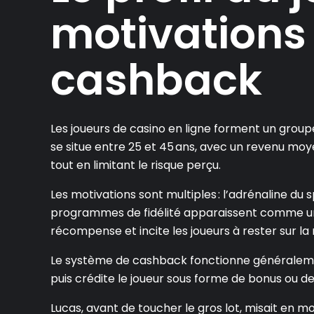
motivations 
cashback
Les joueurs de casino en ligne forment un grou
se situe entre 25 et 45 ans, avec un revenu mo
tout en limitant le risque perçu.
Les motivations sont multiples : l’adrénaline du s
programmes de fidélité apparaissent comme une 
récompense et incite les joueurs à rester sur 
Le système de cashback fonctionne généralement
puis crédite le joueur sous forme de bonus ou 
Lucas, avant de toucher le gros lot, misait en