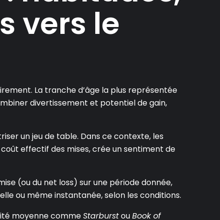
 vers le
irement. La tranche d’âge la plus représentée
mbiner divertissement et potentiel de gain,
triser un jeu de table. Dans ce contexte, les
oût effectif des mises, crée un sentiment de
ise (ou du net loss) sur une période donnée,
elle ou même instantanée, selon les conditions.
atilité moyenne comme
Starburst
ou
Book of