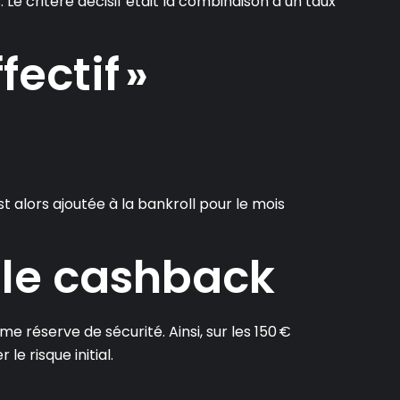
. Le critère décisif était la combinaison d’un taux
fectif »
t alors ajoutée à la bankroll pour le mois
t le cashback
 réserve de sécurité. Ainsi, sur les 150 €
e risque initial.