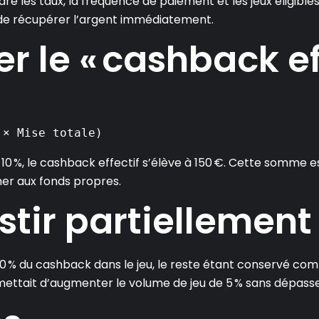
paré les taux, la fréquence de paiement et les jeux éligibles
n de récupérer l’argent immédiatement.
er le « cashback ef
 × Mise totale)
10 %, le cashback effectif s’élève à 150 €. Cette somme es
her aux fonds propres.
estir partiellemen
 % du cashback dans le jeu, le reste étant conservé comme
rmettait d’augmenter le volume de jeu de 5 % sans dépasser l