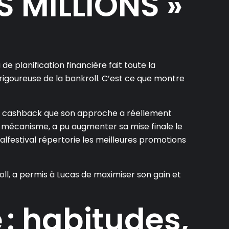
 MILLIONS »
e planification financière fait toute la
 rigoureuse de la bankroll. C’est ce que montre
de cashback que son approche a réellement
ce mécanisme, a pu augmenter sa mise finale le
stalfestival répertorie les meilleures promotions
oll, a permis à Lucas de maximiser son gain et
 : habitudes,