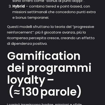
sono offerti come “bonus di punti doppi”.
Hybrid
– combina tiered e point‑based, con
missioni settimanali che concedono punti extra
e bonus temporanei.
Questi modelli sfruttano la teoria del “progressive
reinforcement”: più il giocatore avanza, più la
ricompensa percepita cresce, creando un effetto
di dipendenza positiva.
Gamification
dei programmi
loyalty –
(≈ 130 parole)
I casinò inseriscono badge, missioni e sfide