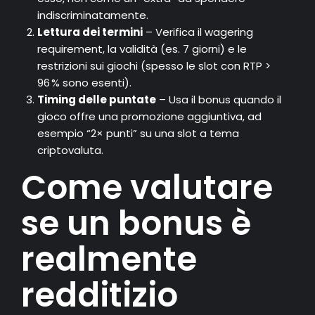
indiscriminatamente.
Lettura dei termini
– Verifica il wagering
requirement, la validità (es. 7 giorni) e le
restrizioni sui giochi (spesso le slot con RTP >
96 % sono esenti).
Timing delle puntate
– Usa il bonus quando il
gioco offre una promozione aggiuntiva, ad
esempio “2× punti” su una slot a tema
criptovaluta.
Come valutare
se un bonus è
realmente
redditizio