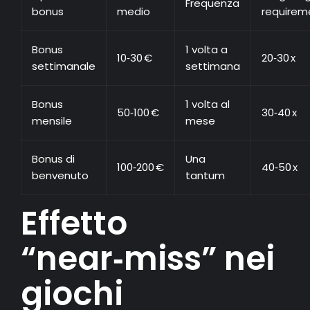
Frequenza
bonus
medio
requirem
Bonus
1 volta a
10‑30 €
20‑30 x
settimanale
settimana
Bonus
1 volta al
50‑100 €
30‑40 x
mensile
mese
Bonus di
Una
100‑200 €
40‑50 x
benvenuto
tantum
Effetto
“near‑miss” nei
giochi