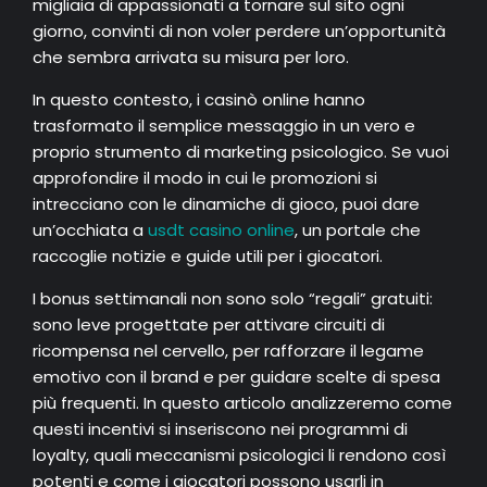
migliaia di appassionati a tornare sul sito ogni
giorno, convinti di non voler perdere un’opportunità
che sembra arrivata su misura per loro.
In questo contesto, i casinò online hanno
trasformato il semplice messaggio in un vero e
proprio strumento di marketing psicologico. Se vuoi
approfondire il modo in cui le promozioni si
intrecciano con le dinamiche di gioco, puoi dare
un’occhiata a
usdt casino online
, un portale che
raccoglie notizie e guide utili per i giocatori.
I bonus settimanali non sono solo “regali” gratuiti:
sono leve progettate per attivare circuiti di
ricompensa nel cervello, per rafforzare il legame
emotivo con il brand e per guidare scelte di spesa
più frequenti. In questo articolo analizzeremo come
questi incentivi si inseriscono nei programmi di
loyalty, quali meccanismi psicologici li rendono così
potenti e come i giocatori possono usarli in