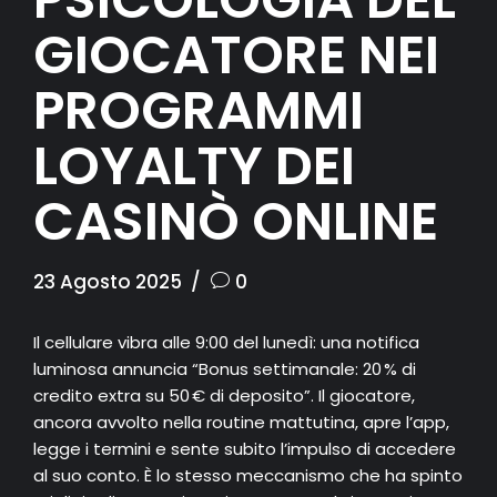
GIOCATORE NEI
PROGRAMMI
LOYALTY DEI
CASINÒ ONLINE
23 Agosto 2025
0
Il cellulare vibra alle 9:00 del lunedì: una notifica
luminosa annuncia “Bonus settimanale: 20 % di
credito extra su 50 € di deposito”. Il giocatore,
ancora avvolto nella routine mattutina, apre l’app,
legge i termini e sente subito l’impulso di accedere
al suo conto. È lo stesso meccanismo che ha spinto