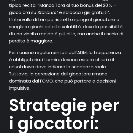
tipico recita: “Manca 1 ora al tuo bonus del 20 % –
gioca ora su
Starburst
e sblocca i giri gratuiti”.
L’intervallo di tempo ristretto spinge il giocatore a
scegliere giochi ad alta volatilità, dove la possibilità
di una vincita rapida è più alta, ma anche il rischio di
perdita è maggiore.
Per i casinò regolamentati dall’ADM, la trasparenza
è obbligatoria: i termini devono essere chiari e il
countdown deve indicare la scadenza reale.
Tuttavia, la percezione del giocatore rimane
dominata dal FOMO, che può portare a decisioni
impulsive.
Strategie per
i giocatori: