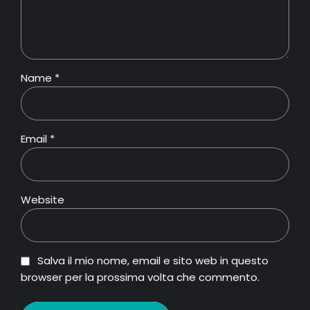
Name *
Email *
Website
Salva il mio nome, email e sito web in questo
browser per la prossima volta che commento.