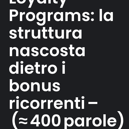
Programs: la
struttura
nascosta
dietro i
bonus
ricorrenti –
(≈ 400 parole)