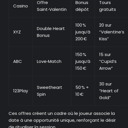
Offre
Bonus
Tours
Casino
Saint‑Valentin
dépôt
gratuits
100 %
20 sur
Double Heart
XYZ
jusqu’à
“Valentine’s
Bonus
200 €
Kiss”
150 %
15 sur
ABC
Love‑Match
jusqu’à
“Cupid’s
150 €
Arrow”
30 sur
Sweetheart
50 % +
123Play
“Heart of
Spin
10 €
Gold”
Ces offres créent un cadre où le joueur associe la
date à une opportunité unique, renforçant le désir
de ritualiser la session.