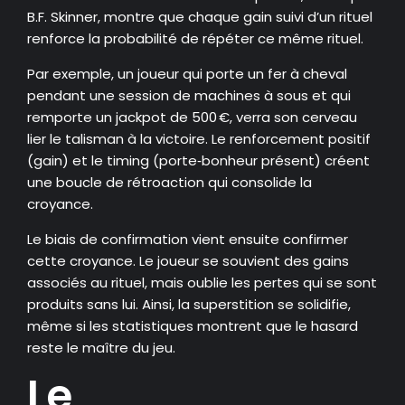
B.F. Skinner, montre que chaque gain suivi d’un rituel
renforce la probabilité de répéter ce même rituel.
Par exemple, un joueur qui porte un fer à cheval
pendant une session de machines à sous et qui
remporte un jackpot de 500 €, verra son cerveau
lier le talisman à la victoire. Le renforcement positif
(gain) et le timing (porte‑bonheur présent) créent
une boucle de rétroaction qui consolide la
croyance.
Le biais de confirmation vient ensuite confirmer
cette croyance. Le joueur se souvient des gains
associés au rituel, mais oublie les pertes qui se sont
produits sans lui. Ainsi, la superstition se solidifie,
même si les statistiques montrent que le hasard
reste le maître du jeu.
Le