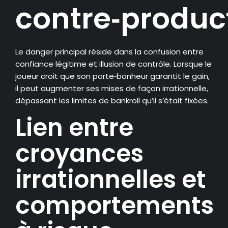
contre‑produc
Le danger principal réside dans la confusion entre
confiance légitime et illusion de contrôle. Lorsque le
joueur croit que son porte‑bonheur garantit le gain,
il peut augmenter ses mises de façon irrationnelle,
dépassant les limites de bankroll qu’il s’était fixées.
Lien entre
croyances
irrationnelles et
comportements