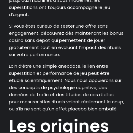
jusqu’aux machines à sous modernes, les
superstitions ont toujours accompagné le jeu
d’argent.
Si vous êtes curieux de tester une offre sans
engagement, découvrez dès maintenant les bonus
casino sans depot qui permettent de jouer
gratuitement tout en évaluant l’impact des rituels
sur votre performance.
Loin d’être une simple anecdote, le lien entre
superstition et performance de jeu peut être
étudié scientifiquement. Nous nous appuierons sur
des concepts de psychologie cognitive, des
données de trafic et des études de cas réelles
pour mesurer si les rituels valent réellement le coup,
ou s’ils ne sont qu’un effet placebo bien emballé.
Les origines