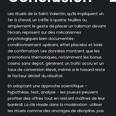
Les rituels de la Saint‑Valentin, qu’ils impliquent un
fer à cheval, un trèfle à quatre feuilles ou
simplement le geste de placer un talisman devant
l’écran, reposent sur des mécanismes
psychologiques bien documentés :
conditionnement opérant, effet placebo et biais
de confirmation. Les données montrent que les
promotions thématiques, notamment les bonus
casino sans depot, génèrent un trafic accru et un
taux de conversion élevé, même si le hasard reste
le facteur décisif du résultat.
En adoptant une approche scientifique –
hypothèse, test, analyse – les joueurs peuvent
profiter des offres tout en restant maîtres de leur
bankroll. La clé réside dans la modération : utiliser
les rituels comme des ancrages de discipline, pas