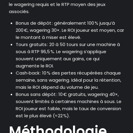
le wagering requis et le RTP moyen des jeux
associés.
Bonus de dépôt : généralement 100 % jusqu’à
200 €, wagering 30×. Le ROI joueur est moyen, car
le montant à miser est élevé.
Tours gratuits : 20 à 50 tours sur une machine à
sous à RTP 96,5 %. Le wagering s’applique
souvent uniquement aux gains, ce qui
augmente le ROI.
Cash‑back : 10 % des pertes récupérées chaque
semaine, sans wagering. Idéal pour la rétention,
mais le ROI dépend du volume de jeu.
Bonus sans dépôt : 10 € gratuits, wagering 40×,
souvent limités à certaines machines à sous. Le
ROI joueur est faible, mais le taux de conversion
est le plus élevé (≈ 22 %).
Méthodologie