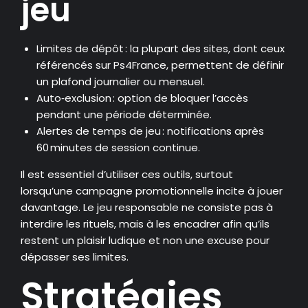
jeu
Limites de dépôt : la plupart des sites, dont ceux
référencés sur Ps4France, permettent de définir
un plafond journalier ou mensuel.
Auto‑exclusion : option de bloquer l’accès
pendant une période déterminée.
Alertes de temps de jeu : notifications après
60 minutes de session continue.
Il est essentiel d’utiliser ces outils, surtout
lorsqu’une campagne promotionnelle incite à jouer
davantage. Le jeu responsable ne consiste pas à
interdire les rituels, mais à les encadrer afin qu’ils
restent un plaisir ludique et non une excuse pour
dépasser ses limites.
Stratégies