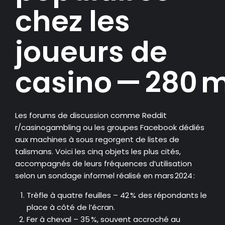
chez les
joueurs de
casino — 280 
Les forums de discussion comme Reddit
r/casinogambling ou les groupes Facebook dédiés
aux machines à sous regorgent de listes de
talismans. Voici les cinq objets les plus cités,
accompagnés de leurs fréquences d’utilisation
selon un sondage informel réalisé en mars 2024 :
Trèfle à quatre feuilles – 42 % des répondants le
place à côté de l’écran.
Fer à cheval – 35 %, souvent accroché au