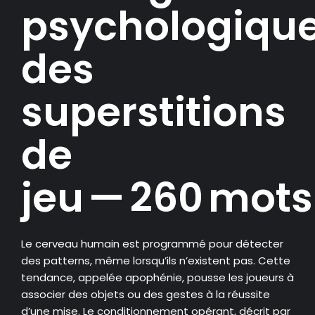
psychologiqu
des
superstitions
de
jeu — 260 mots
Le cerveau humain est programmé pour détecter
des patterns, même lorsqu’ils n’existent pas. Cette
tendance, appelée apophénie, pousse les joueurs à
associer des objets ou des gestes à la réussite
d’une mise. Le conditionnement opérant, décrit par