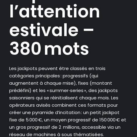
l’attention
estivale –
380 mots
Les jackpots peuvent être classés en trois
catégories principales : progressifs (qui
augmentent à chaque mise), fixes (montant
prédéfini) et les « summer‑series », des jackpots
saisonniers qui se réinitialisent chaque mois. Les
opérateurs avisés combinent ces formats pour
créer une pyramide d’incitation : un petit jackpot
fixe de 5 000 €, un moyen progressif de 150 000 € et
un gros progressif de 2 millions, accessible via un
réseau de machines à sous thématisées.