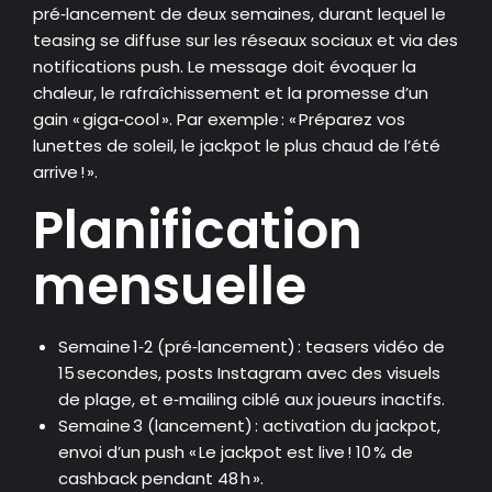
pré‑lancement de deux semaines, durant lequel le
teasing se diffuse sur les réseaux sociaux et via des
notifications push. Le message doit évoquer la
chaleur, le rafraîchissement et la promesse d’un
gain « giga‑cool ». Par exemple : « Préparez vos
lunettes de soleil, le jackpot le plus chaud de l’été
arrive ! ».
Planification
mensuelle
Semaine 1‑2 (pré‑lancement) : teasers vidéo de
15 secondes, posts Instagram avec des visuels
de plage, et e‑mailing ciblé aux joueurs inactifs.
Semaine 3 (lancement) : activation du jackpot,
envoi d’un push « Le jackpot est live ! 10 % de
cashback pendant 48 h ».