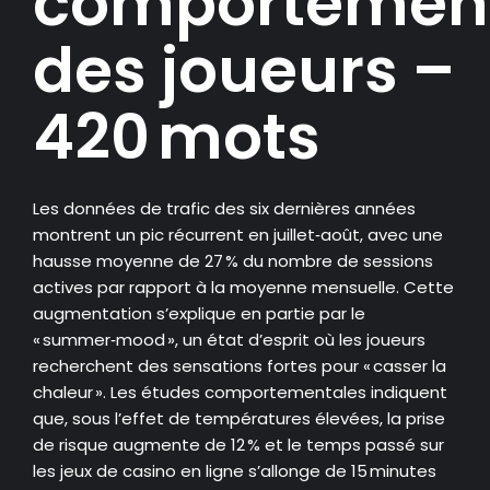
comportemen
des joueurs –
420 mots
Les données de trafic des six dernières années
montrent un pic récurrent en juillet‑août, avec une
hausse moyenne de 27 % du nombre de sessions
actives par rapport à la moyenne mensuelle. Cette
augmentation s’explique en partie par le
« summer‑mood », un état d’esprit où les joueurs
recherchent des sensations fortes pour « casser la
chaleur ». Les études comportementales indiquent
que, sous l’effet de températures élevées, la prise
de risque augmente de 12 % et le temps passé sur
les jeux de casino en ligne s’allonge de 15 minutes