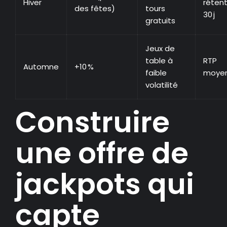
Hiver
rétent
des fêtes)
tours
30 j
gratuits
Jeux de
table à
RTP
Automne
+10 %
faible
moye
volatilité
Construire
une offre de
jackpots qui
capte