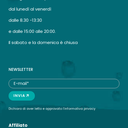
dal lunedì al venerdì
dalle 8.30 -13:30
e dalle 15:00 alle 20:00.
Il sabato e la domenica è chiusa
NEWSLETTER
INVIA
Dichiaro di aver letto e approvato l’
informativa privacy
Affiliato