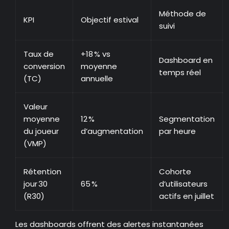
Méthode de
KPI
Objectif estival
suivi
Taux de
+18 % vs
Dashboard en
conversion
moyenne
temps réel
(TC)
annuelle
Valeur
moyenne
12 %
Segmentation
du joueur
d’augmentation
par heure
(VMP)
Rétention
Cohorte
jour 30
65 %
d’utilisateurs
(R30)
actifs en juillet
Les dashboards offrent des alertes instantanées