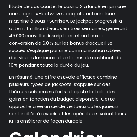
Étude de cas courte : le casino X a lancé en juin une
campagne « Heatwave Jackpot » autour d’une
machine à sous « Sunrise ». Le jackpot progressif a
atteint 1 million d’euros en trois semaines, générant
45 000 nouvelles inscriptions et un taux de
conversion de 6,8 % sur les bonus d’accueil. Le
succès s’explique par une communication ciblée,
des visuels lumineux et un bonus de cashback de
10 % pendant toute la durée du jeu.
En résumé, une offre estivale efficace combine
plusieurs types de jackpots, s’appuie sur des
thèmes saisonniers forts et ajuste la taille des
gains en fonction du budget disponible. Cette
approche crée un cercle vertueux où les joueurs
sont incités à revenir, et les opérateurs voient leurs
KPI s’améliorer de façon durable.