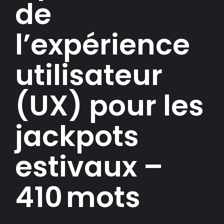
de
l’expérience
utilisateur
(UX) pour les
jackpots
estivaux –
410 mots