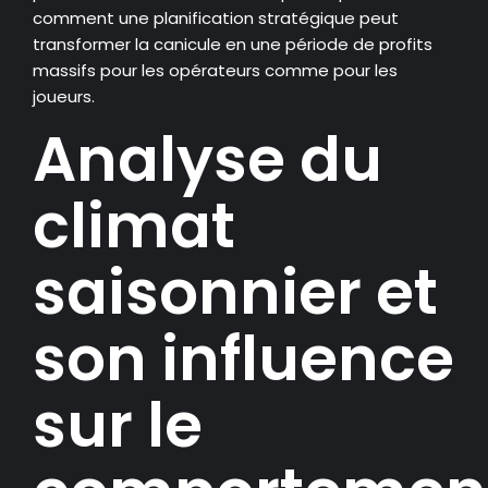
comment une planification stratégique peut
transformer la canicule en une période de profits
massifs pour les opérateurs comme pour les
joueurs.
Analyse du
climat
saisonnier et
son influence
sur le