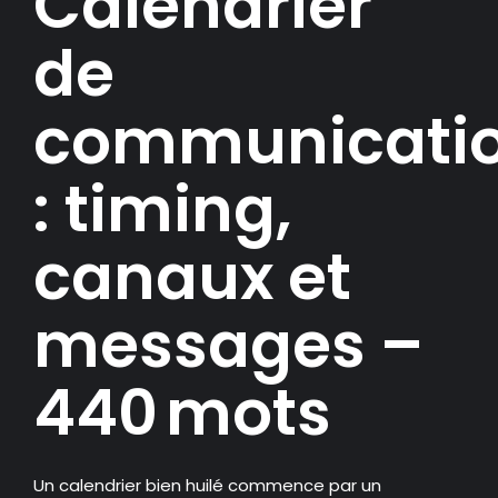
Calendrier
de
communicati
: timing,
canaux et
messages –
440 mots
Un calendrier bien huilé commence par un