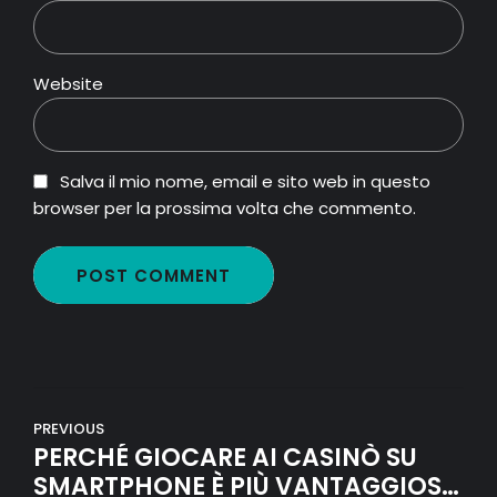
Website
Salva il mio nome, email e sito web in questo
browser per la prossima volta che commento.
POST COMMENT
PREVIOUS
PERCHÉ GIOCARE AI CASINÒ SU
SMARTPHONE È PIÙ VANTAGGIOSO