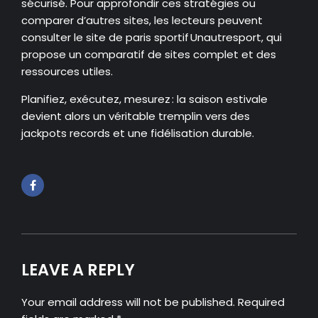
sécurisé. Pour approfondir ces stratégies ou
comparer d’autres sites, les lecteurs peuvent
consulter le site de paris sportif Unautresport, qui
propose un comparatif de sites complet et des
ressources utiles.
Planifiez, exécutez, mesurez : la saison estivale
devient alors un véritable tremplin vers des
jackpots records et une fidélisation durable.
LEAVE A REPLY
Your email address will not be published. Required