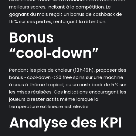
meilleurs scores, incitant à la compétition. Le
gagnant du mois reçoit un bonus de cashback de
15 % sur ses pertes, renforçant la rétention.
Bonus
“cool‑down”
Pendant les pics de chaleur (13 h‑16 h), proposer des
bonus « cool‑down » : 20 free spins sur une machine
à sous à thème tropical, ou un cash‑back de 5 % sur
les mises réalisées. Ces incitations encouragent les
joueurs à rester actifs même lorsque la
température extérieure est élevée.
Analyse des KPI